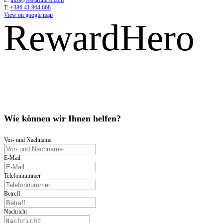
E:
info@rewardhero.com
T:
+386 41 964 668
View on google map
RewardHero
Wie können wir Ihnen helfen?
Vor- und Nachname
E-Mail
Telefonnummer
Betreff
Nachricht