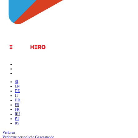
SI
EN
DE
IT
HR
ES
FR
RU
PT
RS
Verloren
Verlorene persönliche Gegenstände