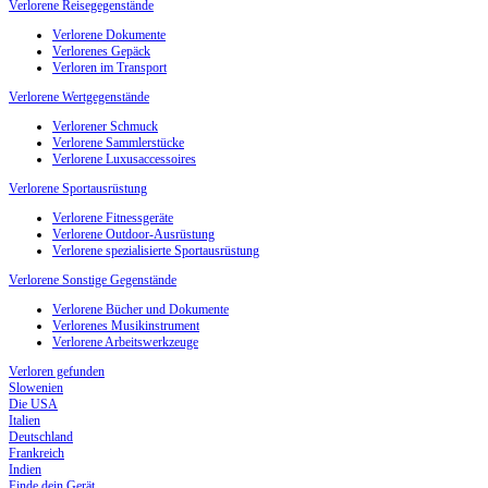
Verlorene Reisegegenstände
Verlorene Dokumente
Verlorenes Gepäck
Verloren im Transport
Verlorene Wertgegenstände
Verlorener Schmuck
Verlorene Sammlerstücke
Verlorene Luxusaccessoires
Verlorene Sportausrüstung
Verlorene Fitnessgeräte
Verlorene Outdoor-Ausrüstung
Verlorene spezialisierte Sportausrüstung
Verlorene Sonstige Gegenstände
Verlorene Bücher und Dokumente
Verlorenes Musikinstrument
Verlorene Arbeitswerkzeuge
Verloren gefunden
Slowenien
Die USA
Italien
Deutschland
Frankreich
Indien
Finde dein Gerät