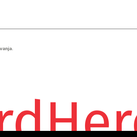
vanja
.
rdHer