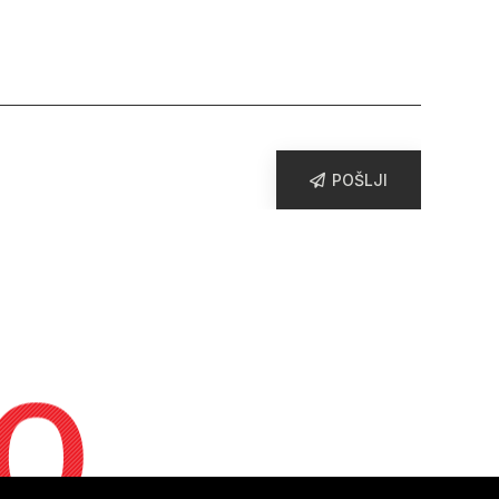
POŠLJI
o