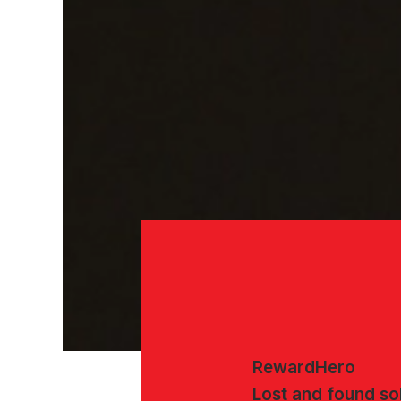
RewardHero
Lost and found so