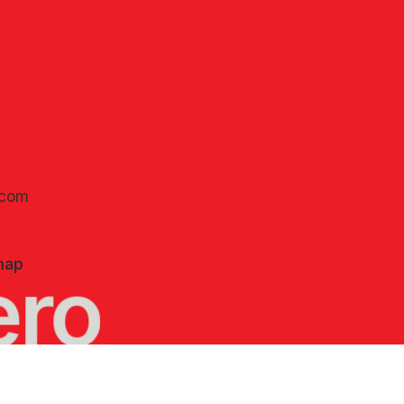
.com
map
ero