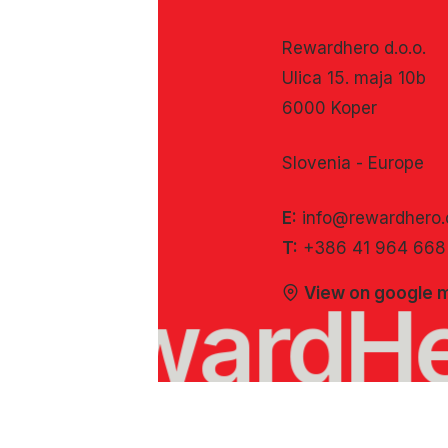
Rewardhero d.o.o.
Ulica 15. maja 10b
6000 Koper
Slovenia - Europe
E:
info@rewardhero
T:
+386 41 964 668
View on google 
RewardH