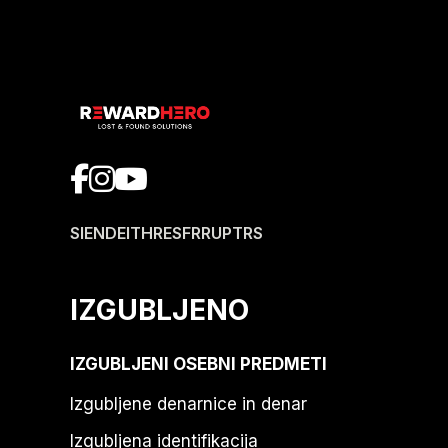
SI
EN
DE
IT
HR
ES
FR
RU
PT
RS
IZGUBLJENO
IZGUBLJENI OSEBNI PREDMETI
Izgubljene denarnice in denar
Izgubljena identifikacija