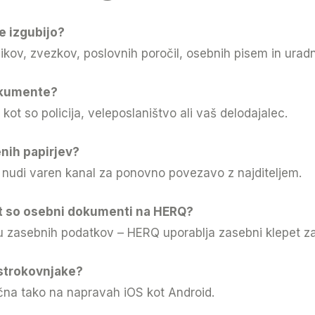
e izgubijo?
kov, zvezkov, poslovnih poročil, osebnih pisem in uradn
okumente?
kot so policija, veleposlaništvo ali vaš delodajalec.
nih papirjev?
 nudi varen kanal za ponovno povezavo z najditeljem.
t so osebni dokumenti na HERQ?
ju zasebnih podatkov – HERQ uporablja zasebni klepet z
 strokovnjake?
na tako na napravah iOS kot Android.