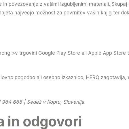
 in povezovanje z vašimi izgubljenimi materiali. Skupaj 
 dajeta največjo možnost za povrnitev vaših knjig ter d
ong >v trgovini Google Play Store ali Apple App Store te
poslovno pogodbo ali osebno izkaznico, HERQ zagotavlja
 964 668 | Sedež v Kopru, Slovenija
a in odgovori