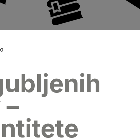
o
gubljenih
 –
ntitete