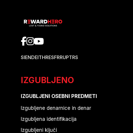
SI
EN
DE
IT
HR
ES
FR
RU
PT
RS
IZGUBLJENO
IZGUBLJENI OSEBNI PREDMETI
Izgubljene denarnice in denar
Izgubljena identifikacija
Izgubljeni ključi