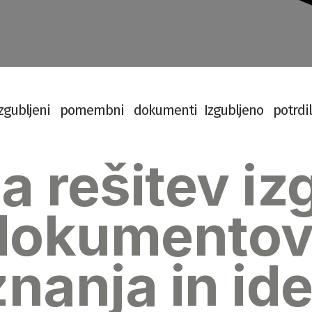
z
g
u
b
l
j
e
n
i
p
o
m
e
m
b
n
i
d
o
k
u
m
e
n
t
i
I
z
g
u
b
l
j
e
n
o
p
o
t
r
d
i
l
a rešitev iz
 dokumentov
znanja in ide