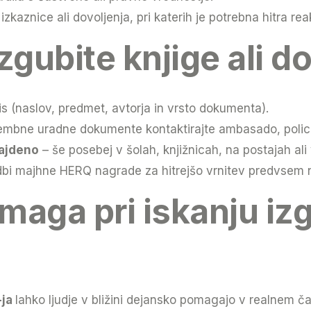
 izkaznice ali dovoljenja, pri katerih je potrebna hitra rea
 izgubite knjige ali
is (naslov, predmet, avtorja in vrsto dokumenta).
mbne uradne dokumente kontaktirajte ambasado, policijo
najdeno
– še posebej v šolah, knjižnicah, na postajah ali 
dbi majhne HERQ nagrade za hitrejšo vrnitev predvsem 
aga pri iskanju izg
-ja
lahko ljudje v bližini dejansko pomagajo v realnem 