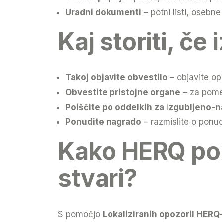
Uradni dokumenti
– potni listi, osebne
Kaj storiti, če
Takoj objavite obvestilo
– objavite op
Obvestite pristojne organe
– za pome
Poiščite po oddelkih za izgubljeno-
Ponudite nagrado
– razmislite o ponu
Kako HERQ pom
stvari?
S pomočjo
Lokaliziranih opozoril HERQ