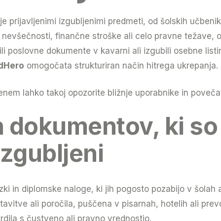
 prijavljenimi izgubljenimi predmeti, od šolskih učbeni
i nevšečnosti, finančne stroške ali celo pravne težave,
pustili poslovne dokumente v kavarni ali izgubili osebne 
rdHero
omogočata strukturiran način hitrega ukrepanja.
enem lahko takoj opozorite bližnje uporabnike in poveča
in dokumentov, ki s
 izgubljeni
ki in diplomske naloge, ki jih pogosto pozabijo v šolah al
vitve ali poročila, puščena v pisarnah, hotelih ali prev
rdila s čustveno ali pravno vrednostjo.