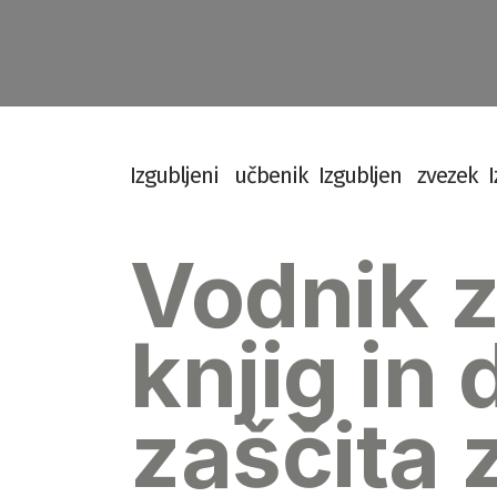
I
z
g
u
b
l
j
e
n
i
u
č
b
e
n
i
k
I
z
g
u
b
l
j
e
n
z
v
e
z
e
k
I
Vodnik z
knjig in
zaščita 