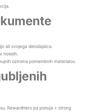
kcija.
 dokumente
 ali svojega delodajalca.
v hotelih.
nujnih oziroma pomembnih materialov.
ubljenih
času. RewardHero pa ponuja < strong