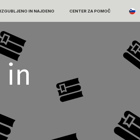
 IZGUBLJENO IN NAJDENO
CENTER ZA POMOČ
 in