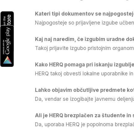
Kateri tipi dokumentov se najpogostej
Najpogosteje so prijavljene izgube učbeni
Kaj naj naredim, če izgubim uradne d
Takoj prijavite izgubo pristojnim organom 
Kako HERQ pomaga pri iskanju izgublje
HERQ takoj obvesti lokalne uporabnike in
Lahko objavim občutljive predmete ko
Da, vendar se izogibajte javnemu deljen
Ali je HERQ brezplačen za študente in
Da, uporaba HERQ je popolnoma brezplač