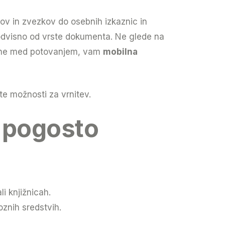
kov in zvezkov do osebnih izkaznic in
 odvisno od vrste dokumenta. Ne glede na
listine med potovanjem, vam
mobilna
te možnosti za vrnitev.
o pogosto
i knjižnicah.
oznih sredstvih.