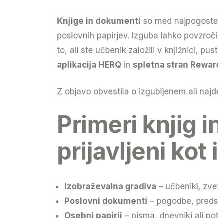
Knjige in dokumenti
so med najpogosteje
poslovnih papirjev. Izguba lahko povzroč
to, ali ste učbenik založili v knjižnici, 
aplikacija HERQ
in
spletna stran Rewa
Z objavo obvestila o izgubljenem ali najd
Primeri knjig 
prijavljeni kot
Izobraževalna gradiva
– učbeniki, zvez
Poslovni dokumenti
– pogodbe, predsta
Osebni papirji
– pisma, dnevniki ali pot