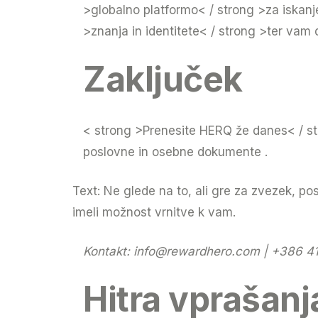
>globalno platformo< / strong >za iskanje
>znanja in identitete< / strong >ter vam
Zaključek
< strong >Prenesite HERQ že danes< / str
poslovne in osebne dokumente .
Text: Ne glede na to, ali gre za zvezek, 
imeli možnost vrnitve k vam.
Kontakt:
info@rewardhero.com
| +386 41
Hitra vprašanj