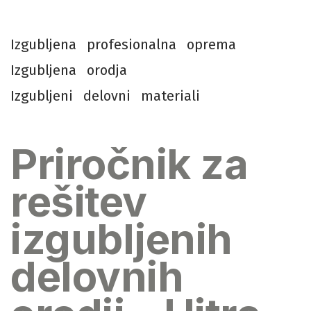
I
z
g
u
b
l
j
e
n
a
p
r
o
f
e
s
i
o
n
a
l
n
a
o
p
r
e
m
a
I
z
g
u
b
l
j
e
n
a
o
r
o
d
j
a
I
z
g
u
b
l
j
e
n
i
d
e
l
o
v
n
i
m
a
t
e
r
i
a
l
i
Priročnik za
rešitev
izgubljenih
delovnih