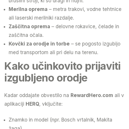
brusilni stroji, ki so dragi in nujni.
Merilna oprema
– metra trakovi, vodne tehtnice
ali laserski merilniki razdalje.
Zaščitna oprema
– delovne rokavice, čelade in
zaščitna očala.
Kovčki za orodje in torbe
– se pogosto izgubijo
med transportom ali pri delu na terenu.
Kako učinkovito prijaviti
izgubljeno orodje
Kadar oddajate obvestilo na
RewardHero.com
ali v
aplikaciji
HERQ
, vključite:
Znamko in model (npr. Bosch vrtalnik, Makita
žaga)