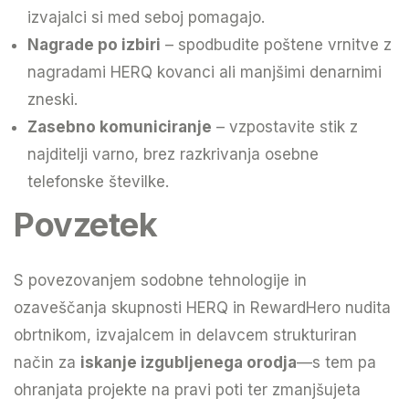
izvajalci si med seboj pomagajo.
Nagrade po izbiri
– spodbudite poštene vrnitve z
nagradami HERQ kovanci ali manjšimi denarnimi
zneski.
Zasebno komuniciranje
– vzpostavite stik z
najditelji varno, brez razkrivanja osebne
telefonske številke.
Povzetek
S povezovanjem sodobne tehnologije in
ozaveščanja skupnosti HERQ in RewardHero nudita
obrtnikom, izvajalcem in delavcem strukturiran
način za
iskanje izgubljenega orodja
—s tem pa
ohranjata projekte na pravi poti ter zmanjšujeta