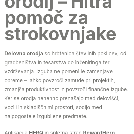
orodij – Hitra
pomoč za
strokovnjake
Delovna orodja
so hrbtenica številnih poklicev, od
gradbeništva in tesarstva do inženiringa ter
vzdrževanja. Izguba ne pomeni le zamenjave
opreme – lahko povzroči zamude pri projektih,
zmanjša produktivnost in povzroči finančne izgube.
Ker se orodja nenehno prenašajo med delovišči,
vozili in skladiščnimi prostori, sodijo med
najpogosteje izgubljene predmete.
Aplikacija
HERQ
in spletna stran
RewardHero