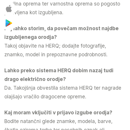
merilna oprema ter varnostna oprema so pogosto
prijavljena kot izgubljena.
Kaj lahko storim, da povečam možnost najdbe
izgubljenega orodja?
Takoj objavite na HERQ; dodajte fotografije,
znamko, model in prepoznavne podrobnosti.
Lahko preko sistema HERQ dobim nazaj tudi
drago električno orodje?
Da. Takojšnja obvestila sistema HERQ ter nagrade
olajšajo vračilo dragocene opreme.
Kaj moram vključiti v prijavo izgube orodja?
Bodite natančni glede znamke, modela, barve,
škatle oziroma torbe ter posebnih oznak ali