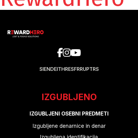
SI
EN
DE
IT
HR
ES
FR
RU
PT
RS
IZGUBLJENO
IZGUBLJENI OSEBNI PREDMETI
Izgubljene denarnice in denar
Izgubljena identifikacija