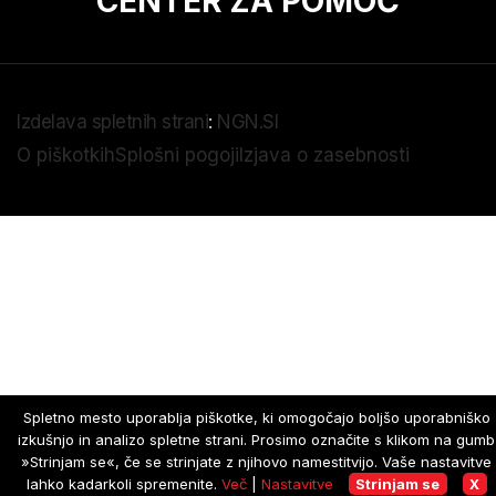
CENTER ZA POMOČ
Izdelava spletnih strani
:
NGN.SI
O piškotkih
Splošni pogoji
Izjava o zasebnosti
Spletno mesto uporablja piškotke, ki omogočajo boljšo uporabniško
izkušnjo in analizo spletne strani. Prosimo označite s klikom na gumb
»Strinjam se«, če se strinjate z njihovo namestitvijo. Vaše nastavitve
lahko kadarkoli spremenite.
Več
|
Nastavitve
Strinjam se
X