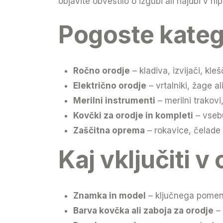
objavite obvestilo o izgubi ali najdbi v hipu
Pogoste katego
Ročno orodje
– kladiva, izvijači, kleš
Električno orodje
– vrtalniki, žage al
Merilni instrumenti
– merilni trakov
Kovčki za orodje in kompleti
– vseb
Zaščitna oprema
– rokavice, čelade 
Kaj vključiti 
Znamka in model
– ključnega pomena
Barva kovčka ali zaboja za orodje
– 