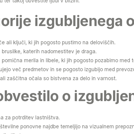
 ter takoj obvestite ljudi v bližini.
rije izgubljenega 
če ali ključi, ki jih pogosto pustimo na deloviščih.
i brusilke, katerih nadomestitev je draga.
i, pomična merila in libele, ki jih pogosto pozabimo med
ujejo več predmetov in se pogosto izgubijo med prevoz
ali zaščitna očala so bistvena za delo in varnost.
v obvestilo o izgublj
 za potrditev lastništva.
številne ponovne najdbe temeljijo na vizualnem prepoz