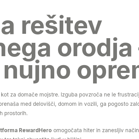
a rešitev
ega orodja –
e nujno opr
 kot za domače mojstre. Izguba povzroča ne le frustraci
 prenaša med delovišči, domom in vozili, ga pogosto zal
h prostorih.
atforma RewardHero
omogočata hiter in zanesljiv način 