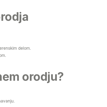
orodja
 terenskim delom.
om.
enem orodju?
navanju.