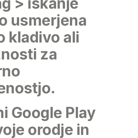
g > iskanje
tno usmerjena
o kladivo ali
nosti za
rno
enostjo.
ni Google Play
voje orodje in