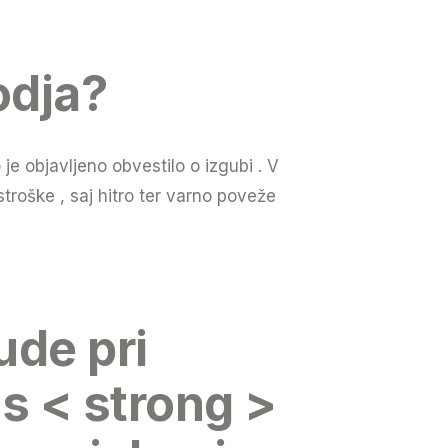
odja?
o je objavljeno obvestilo o izgubi . V
roške , saj hitro ter varno poveže
ude pri
s < strong >