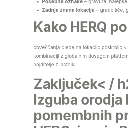
Posebne oznake
– gravure, nalepke a
Zadnja znana lokacija
– gradbišče, g
Kako HERQ pom
obveščanja glede na lokacijo poskrbijo,<
kombinaciji z globalnim dosegom platfor
najditelje z lastniki .
Zaključek< / h
Izguba orodja
pomembnih proj