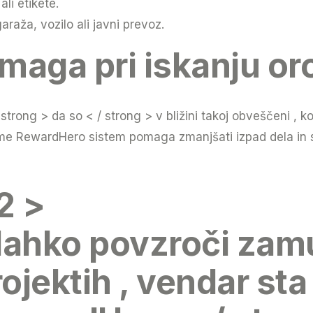
li etikete.
araža, vozilo ali javni prevoz.
aga pri iskanju or
 strong > da so < / strong >
v bližini takoj obveščeni , k
me RewardHero sistem pomaga zmanjšati izpad dela in st
2 >
 lahko povzroči zam
ektih , vendar sta 