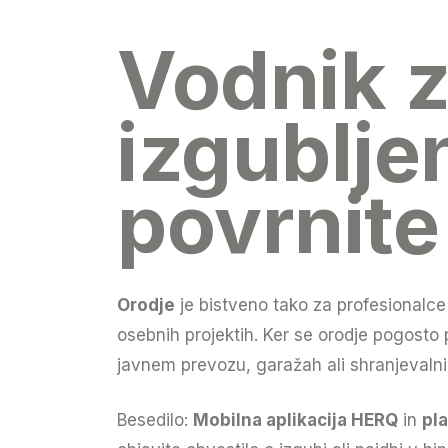
Vodnik z
izgubljen
povrnit
Orodje
je bistveno tako za profesionalce
osebnih projektih. Ker se orodje pogosto
javnem prevozu, garažah ali shranjevalni
Besedilo:
Mobilna aplikacija HERQ
in
pl