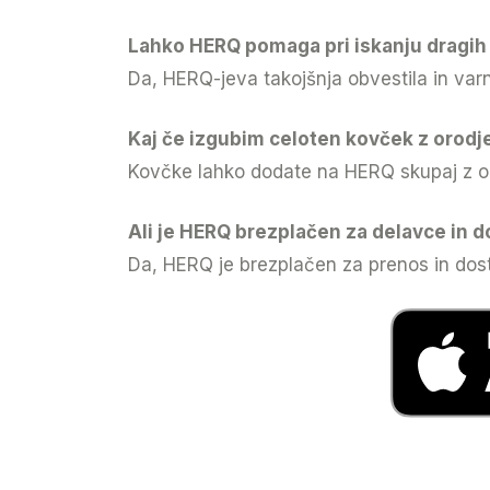
Lahko HERQ pomaga pri iskanju dragih 
Da, HERQ-jeva takojšnja obvestila in var
Kaj če izgubim celoten kovček z orod
Kovčke lahko dodate na HERQ skupaj z o
Ali je HERQ brezplačen za delavce in 
Da, HERQ je brezplačen za prenos in dos