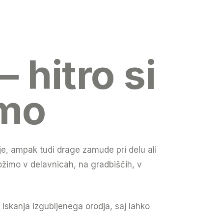
 hitro si
emo
je, ampak tudi drage zamude pri delu ali
ožimo v delavnicah, na gradbiščih, v
iskanja izgubljenega orodja, saj lahko