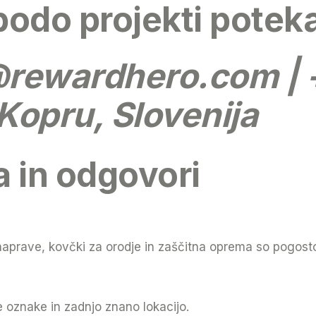
bodo projekti potek
@rewardhero.com
| 
Kopru, Slovenija
a in odgovori
naprave, kovčki za orodje in zaščitna oprema so pogosto p
oznake in zadnjo znano lokacijo.