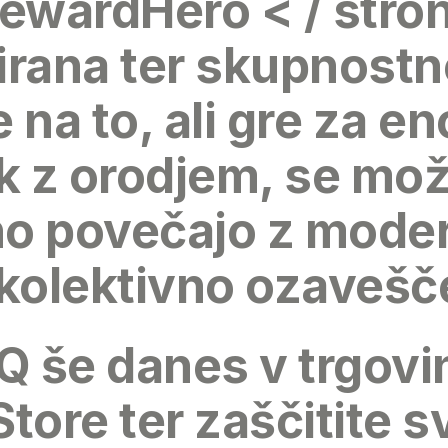
ewardHero < / stron
urirana ter skupnos
 na to, ali gre za en
k z orodjem, se mož
no povečajo z mode
 kolektivno ozavešč
RQ
še danes v trgovi
tore ter zaščitite s