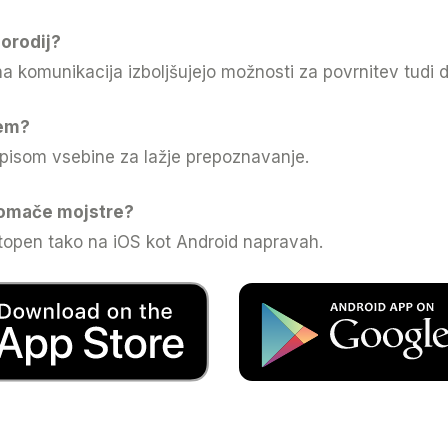
orodij?
na komunikacija izboljšujejo možnosti za povrnitev tudi 
jem?
pisom vsebine za lažje prepoznavanje.
domače mojstre?
topen tako na iOS kot Android napravah.