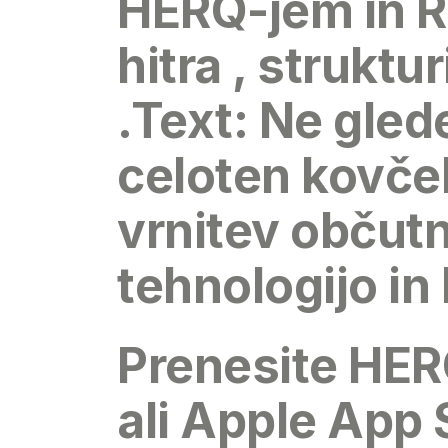
HERQ-jem in R
hitra , strukt
.Text: Ne glede
celoten kovče
vrnitev občut
tehnologijo in
Prenesite HE
ali Apple App S