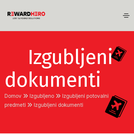
//
Izgubljeni
dokumenti
Domov
Izgubljeno
Izgubljeni potovalni
predmeti
Izgubljeni dokumenti