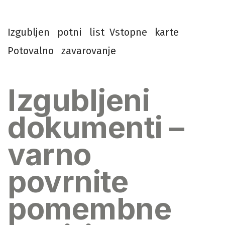
I
z
g
u
b
l
j
e
n
p
o
t
n
i
l
i
s
t
V
s
t
o
p
n
e
k
a
r
t
e
P
o
t
o
v
a
l
n
o
z
a
v
a
r
o
v
a
n
j
e
Izgubljeni
dokumenti –
varno
povrnite
pomembne