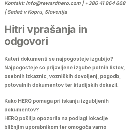
Kontakt:
info@rewardhero.com
| +386 41 964 668
| Sedež v Kopru, Slovenija
Hitri vprašanja in
odgovori
Kateri dokumenti se najpogosteje izgubijo?
Najpogosteje so prijavljene izgube potnih listov,
osebnih izkaznic, vozniških dovoljenj, pogodb,
potovalnih dokumentov ter študijskih dokazil.
Kako HERQ pomaga pri iskanju izgubljenih
dokumentov?
HERQ pošilja opozorila na podlagi lokacije
bližnjim uporabnikom ter omogoča varno