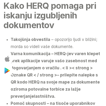
Kako HERQ pomaga pri
iskanju izgubljenih
dokumentov
Takojšnja obvestila
– opozorijo ljudi v bližini;
morda so videli vaše dokumente.
Varna komunikacija
– HERQ-jev varen klepet
prek aplikacije varuje vašo zasebnost med
dogovarjanjem o vračilu .
< li >< strong >
Oznake QR < / strong >– prilepite nalepke s
QR kodo HERQ na svoje mape za dokumente
oziroma potovalne torbice za lažje
preverjanjelastništva.
Pomoč skupnosti
– na tisoče uporabnikov