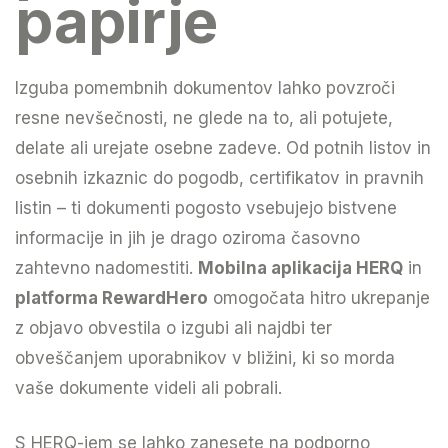
papirje
Izguba pomembnih dokumentov lahko povzroči
resne nevšečnosti, ne glede na to, ali potujete,
delate ali urejate osebne zadeve. Od potnih listov in
osebnih izkaznic do pogodb, certifikatov in pravnih
listin – ti dokumenti pogosto vsebujejo bistvene
informacije in jih je drago oziroma časovno
zahtevno nadomestiti.
Mobilna aplikacija HERQ
in
platforma RewardHero
omogočata hitro ukrepanje
z objavo obvestila o izgubi ali najdbi ter
obveščanjem uporabnikov v bližini, ki so morda
vaše dokumente videli ali pobrali.
S HERQ-jem se lahko zanesete na podporno