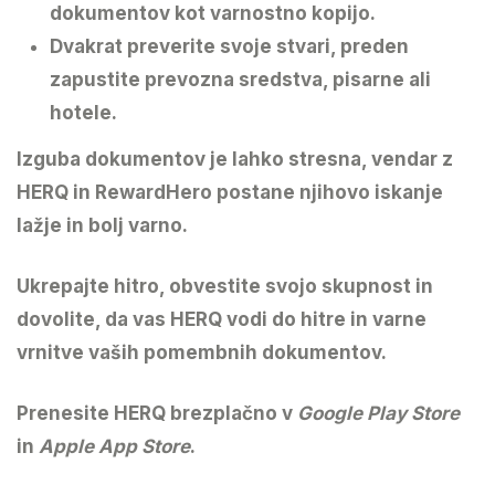
dokumentov kot varnostno kopijo.
Dvakrat preverite
svoje stvari, preden
zapustite prevozna sredstva, pisarne ali
hotele.
Izguba dokumentov je lahko stresna, vendar z
HERQ
in
RewardHero
postane njihovo iskanje
lažje in bolj varno.
Ukrepajte hitro, obvestite svojo skupnost in
dovolite, da vas HERQ vodi do hitre in varne
vrnitve vaših pomembnih dokumentov.
Prenesite HERQ
brezplačno v
Google Play Store
in
Apple App Store
.