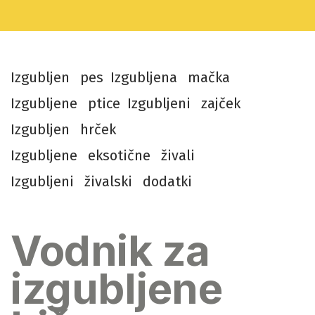
I
z
g
u
b
l
j
e
n
p
e
s
I
z
g
u
b
l
j
e
n
a
m
a
č
k
a
I
z
g
u
b
l
j
e
n
e
p
t
i
c
e
I
z
g
u
b
l
j
e
n
i
z
a
j
č
e
k
I
z
g
u
b
l
j
e
n
h
r
č
e
k
I
z
g
u
b
l
j
e
n
e
e
k
s
o
t
i
č
n
e
ž
i
v
a
l
i
I
z
g
u
b
l
j
e
n
i
ž
i
v
a
l
s
k
i
d
o
d
a
t
k
i
Vodnik za
izgubljene