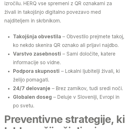
izročilu. HERQ vse spremeni z QR oznakami za
živali in takojšnjo digitalno povezavo med
najditeljem in skrbnikom.
Takojšnja obvestila
– Obvestilo prejmete takoj,
ko nekdo skenira QR oznako ali prijavi najdbo.
Varstvo zasebnosti
– Sami določite, katere
informacije so vidne.
Podpora skupnosti
– Lokalni ljubitelji živali, ki
želijo pomagati.
24/7 delovanje
– Brez zamikov, tudi sredi noči.
Globalen doseg
– Deluje v Sloveniji, Evropi in
po svetu.
Preventivne strategije, ki