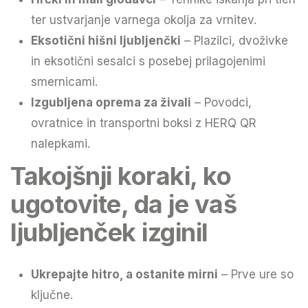
ter ustvarjanje varnega okolja za vrnitev.
Eksotični hišni ljubljenčki
– Plazilci, dvoživke
in eksotični sesalci s posebej prilagojenimi
smernicami.
Izgubljena oprema za živali
– Povodci,
ovratnice in transportni boksi z HERQ QR
nalepkami.
Takojšnji koraki, ko
ugotovite, da je vaš
ljubljenček izginil
Ukrepajte hitro, a ostanite mirni
– Prve ure so
ključne.