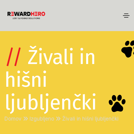
//
Živali in
hišni
ljubljenčki
Domov
Izgubljeno
Živali in hišni ljubljenčki