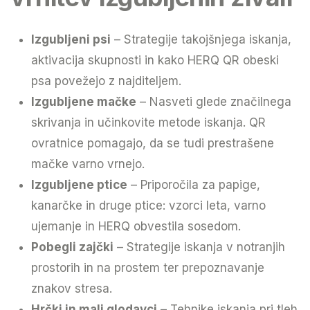
Izgubljeni psi
– Strategije takojšnjega iskanja,
aktivacija skupnosti in kako HERQ QR obeski
psa povežejo z najditeljem.
Izgubljene mačke
– Nasveti glede značilnega
skrivanja in učinkovite metode iskanja. QR
ovratnice pomagajo, da se tudi prestrašene
mačke varno vrnejo.
Izgubljene ptice
– Priporočila za papige,
kanarčke in druge ptice: vzorci leta, varno
ujemanje in HERQ obvestila sosedom.
Pobegli zajčki
– Strategije iskanja v notranjih
prostorih in na prostem ter prepoznavanje
znakov stresa.
Hrčki in mali glodavci
– Tehnike iskanja pri tleh