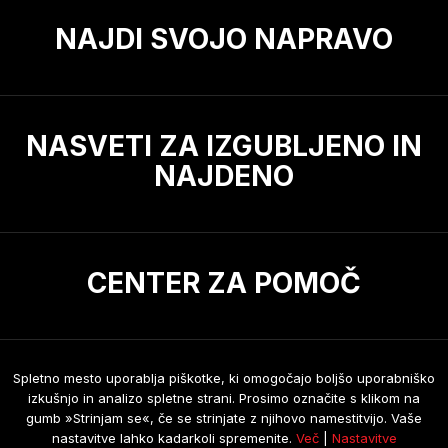
NAJDI SVOJO NAPRAVO
NASVETI ZA IZGUBLJENO IN
NAJDENO
CENTER ZA POMOČ
Spletno mesto uporablja piškotke, ki omogočajo boljšo uporabniško
Izdelava spletnih strani
:
NGN.SI
izkušnjo in analizo spletne strani. Prosimo označite s klikom na
gumb »Strinjam se«, če se strinjate z njihovo namestitvijo. Vaše
O piškotkih
Splošni pogoji
Izjava o zasebnosti
nastavitve lahko kadarkoli spremenite.
Več
|
Nastavitve