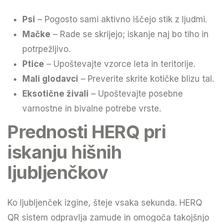
Psi
– Pogosto sami aktivno iščejo stik z ljudmi.
Mačke
– Rade se skrijejo; iskanje naj bo tiho in
potrpežljivo.
Ptice
– Upoštevajte vzorce leta in teritorije.
Mali glodavci
– Preverite skrite kotičke blizu tal.
Eksotične živali
– Upoštevajte posebne
varnostne in bivalne potrebe vrste.
Prednosti HERQ pri
iskanju hišnih
ljubljenčkov
Ko ljubljenček izgine, šteje vsaka sekunda. HERQ
QR sistem odpravlja zamude in omogoča takojšnjo