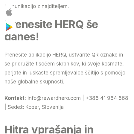
komunikacijo z najditeljem.
Prenesite HERQ še
danes!
Prenesite aplikacijo HERQ, ustvarite QR oznake in
se pridružite tisočem skrbnikov, ki svoje kosmate,
perjate in luskaste spremljevalce ščitijo s pomočjo
naše globalne skupnosti.
Kontakt:
info@rewardhero.com
| +386 41 964 668
| Sedež: Koper, Slovenija
Hitra vprašanja in