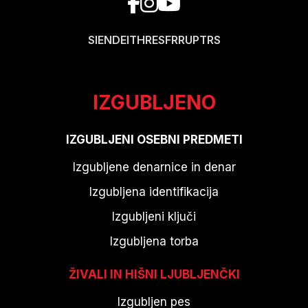
SI
EN
DE
IT
HR
ES
FR
RU
PT
RS
IZGUBLJENO
IZGUBLJENI OSEBNI PREDMETI
Izgubljene denarnice in denar
Izgubljena identifikacija
Izgubljeni ključi
Izgubljena torba
ŽIVALI IN HIŠNI LJUBLJENČKI
Izgubljen pes