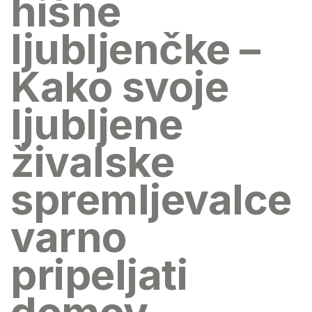
hišne
ljubljenčke –
Kako svoje
ljubljene
živalske
spremljevalce
varno
pripeljati
domov