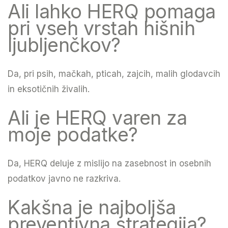
Ali lahko HERQ pomaga
pri vseh vrstah hišnih
ljubljenčkov?
Da, pri psih, mačkah, pticah, zajcih, malih glodavcih
in eksotičnih živalih.
Ali je HERQ varen za
moje podatke?
Da, HERQ deluje z mislijo na zasebnost in osebnih
podatkov javno ne razkriva.
Kakšna je najboljša
preventivna strategija?