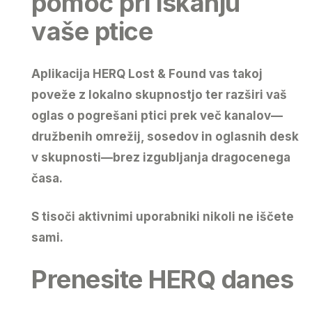
pomoč pri iskanju
vaše ptice
Aplikacija
HERQ Lost & Found
vas takoj
poveže z lokalno skupnostjo ter razširi vaš
oglas o pogrešani ptici prek več kanalov—
družbenih omrežij, sosedov in oglasnih desk
v skupnosti—brez izgubljanja dragocenega
časa.
S tisoči aktivnimi uporabniki nikoli ne iščete
sami.
Prenesite HERQ danes