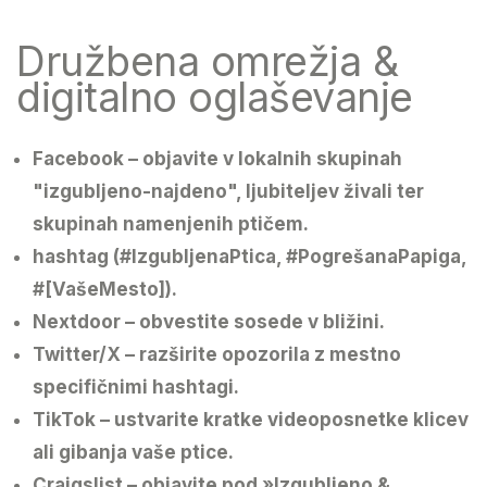
Družbena omrežja &
digitalno oglaševanje
Facebook
– objavite v lokalnih skupinah
"izgubljeno-najdeno", ljubiteljev živali ter
skupinah namenjenih ptičem.
hashtag (#IzgubljenaPtica, #PogrešanaPapiga,
#[VašeMesto]).
Nextdoor
– obvestite sosede v bližini.
Twitter/X
– razširite opozorila z mestno
specifičnimi hashtagi.
TikTok
– ustvarite kratke videoposnetke klicev
ali gibanja vaše ptice.
Craigslist
– objavite pod »Izgubljeno &