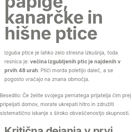
papige,
kanarčke in
hišne ptice
Izguba ptice je lahko zelo stresna izkušnja, toda
resnica je:
večina izgubljenih ptic je najdenih v
prvih 48 urah
. Ptiči morda poletijo daleč, a se
pogosto vračajo na znana območja.
Besedilo: Če želite svojega pernatega prijatelja čim prej
pripeljati domov, morate ukrepati hitro in združiti
sistematično iskanje s široko obveščenostjo skupnosti.
Kritična dejanja v prvi