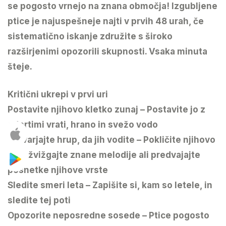
se pogosto vrnejo na znana območja! Izgubljene
ptice je najuspešneje najti v prvih 48 urah, če
sistematično iskanje združite s široko
razširjenimi opozorili skupnosti. Vsaka minuta
šteje.
Kritični ukrepi v prvi uri
Postavite njihovo kletko zunaj – Postavite jo z
odprtimi vrati, hrano in svežo vodo
Ustvarjajte hrup, da jih vodite – Pokličite njihovo
ime, žvižgajte znane melodije ali predvajajte
posnetke njihove vrste
Sledite smeri leta – Zapišite si, kam so letele, in
sledite tej poti
Opozorite neposredne sosede – Ptice pogosto