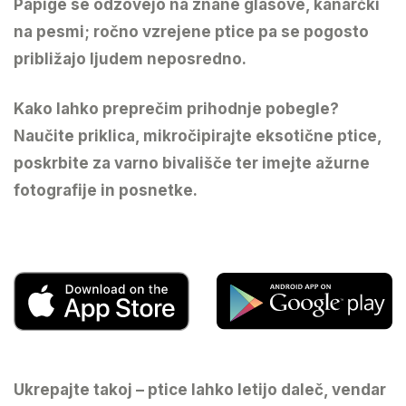
Papige se odzovejo na znane glasove, kanarčki
na pesmi; ročno vzrejene ptice pa se pogosto
približajo ljudem neposredno.
Kako lahko preprečim prihodnje pobegle?
Naučite priklica, mikročipirajte eksotične ptice,
poskrbite za varno bivališče ter imejte ažurne
fotografije in posnetke.
Ukrepajte takoj – ptice lahko letijo daleč, vendar