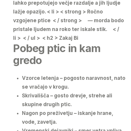
lahko prepotujejo večje razdalje a jih ljudje
lažje opazijo.
< li > < strong > Ročno
vzgojene ptice < / strong > — morda bodo
pristale ljudem na roko ter iskale stik. < /
li > < / ul > < h2 > Zakaj Bi
Pobeg ptic in kam
gredo
Vzorce letenja
– pogosto naravnost, nato
se vračajo v krogu.
Skrivališča
– gosto drevje, strehe ali
skupine drugih ptic.
Nagon po preživetju
– iskanje hrane,
vode, zavetja.
Vremenski dejavniki
– smer vetra vpliva