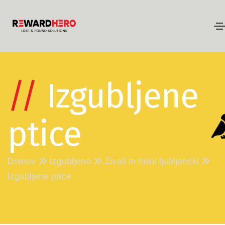
//
Izgubljene
ptice
Domov
Izgubljeno
Živali in hišni ljubljenčki
Izgubljene ptice