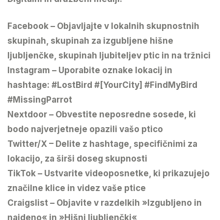
Facebook – Objavljajte v lokalnih skupnostnih
skupinah, skupinah za izgubljene hišne
ljubljenčke, skupinah ljubiteljev ptic in na tržnici
Instagram – Uporabite oznake lokacij in
hashtage: #LostBird #[YourCity] #FindMyBird
#MissingParrot
Nextdoor – Obvestite neposredne sosede, ki
bodo najverjetneje opazili vašo ptico
Twitter/X – Delite z hashtage, specifičnimi za
lokacijo, za širši doseg skupnosti
TikTok – Ustvarite videoposnetke, ki prikazujejo
značilne klice in videz vaše ptice
Craigslist – Objavite v razdelkih »Izgubljeno in
najdeno« in »Hišni ljubljenčki«