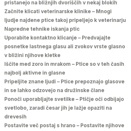
pristanejo na bližnjih dvoriščih v nekaj blokih
Začnite klicati veterinarske klinike – Mnogi
ljudje najdene ptice takoj pripeljejo k veterinarju
Napredne tehnike iskanja ptic
Uporabite kontaktno klicanje – Predvajajte
posnetke lastnega glasu ali zvokov vrste glasno
v bližini njihove kletke
Iščite med zoro in mrakom – Ptice so v teh časih
najbolj aktivne in glasne
Pripeljite znane ljudi – Ptice prepoznajo glasove
in se lahko odzovejo na družinske člane
Ponoči uporabljajte svetilke – Ptičje oči odbijajo
svetlobo, zaradi česar jih je lažje opaziti na
drevesih
Postavite več postaj s hrano – Postavite njihove