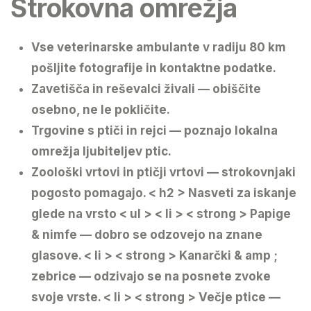
Strokovna omrežja
Vse veterinarske ambulante v radiju 80 km
pošljite fotografije in kontaktne podatke.
Zavetišča in reševalci živali — obiščite
osebno, ne le pokličite.
Trgovine s ptiči in rejci — poznajo lokalna
omrežja ljubiteljev ptic.
Zoološki vrtovi in ptičji vrtovi — strokovnjaki
pogosto pomagajo.
< h2 > Nasveti za iskanje
glede na vrsto
< ul > < li > < strong > Papige
& nimfe
— dobro se odzovejo na znane
glasove.
< li > < strong > Kanarčki & amp ;
zebrice
— odzivajo se na posnete zvoke
svoje vrste.
< li > < strong > Večje ptice
—