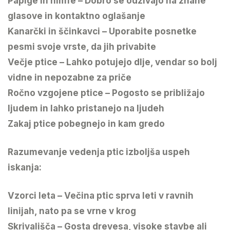
Papige in nimfe – Dobro se odzivajo na znane
glasove in kontaktno oglašanje
Kanarčki in ščinkavci – Uporabite posnetke
pesmi svoje vrste, da jih privabite
Večje ptice – Lahko potujejo dlje, vendar so bolj
vidne in nepozabne za priče
Ročno vzgojene ptice – Pogosto se približajo
ljudem in lahko pristanejo na ljudeh
Zakaj ptice pobegnejo in kam gredo
Razumevanje vedenja ptic izboljša uspeh
iskanja:
Vzorci leta – Večina ptic sprva leti v ravnih
linijah, nato pa se vrne v krog
Skrivališča – Gosta drevesa, visoke stavbe ali