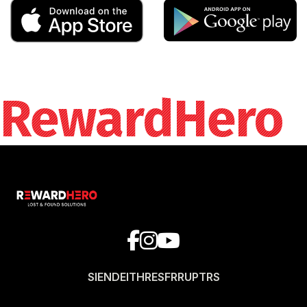
RewardHero
SI
EN
DE
IT
HR
ES
FR
RU
PT
RS