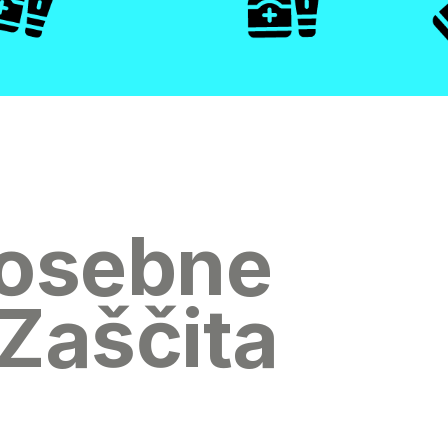
 osebne
 Zaščita