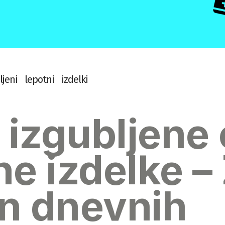
l
j
e
n
i
l
e
p
o
t
n
i
i
z
d
e
l
k
i
 izgubljene
e izdelke –
in dnevnih