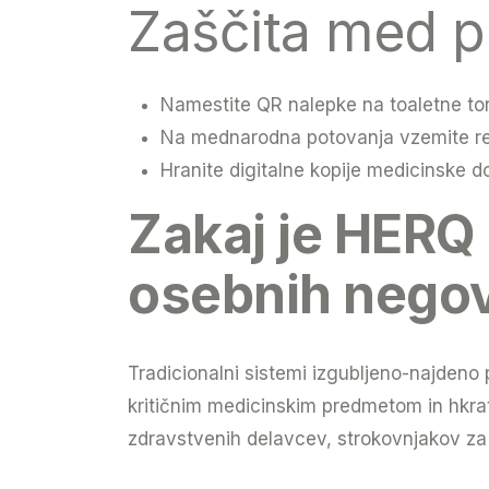
Zaščita med 
Namestite QR nalepke na toaletne torb
Na mednarodna potovanja vzemite re
Hranite digitalne kopije medicinske 
Zakaj je HERQ
osebnih negov
Tradicionalni sistemi izgubljeno-najden
kritičnim medicinskim predmetom in hkrat
zdravstvenih delavcev, strokovnjakov za l