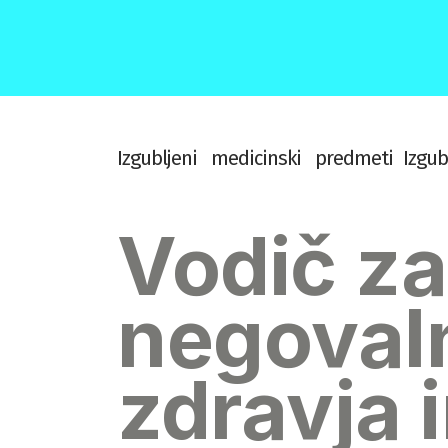
I
z
g
u
b
l
j
e
n
i
m
e
d
i
c
i
n
s
k
i
p
r
e
d
m
e
t
i
I
z
g
u
b
Vodič za
negovaln
zdravja 