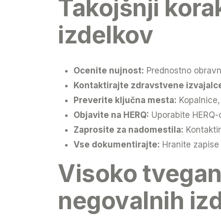
Takojšnji kora
izdelkov
Ocenite nujnost:
Prednostno obravna
Kontaktirajte zdravstvene izvajalc
Preverite ključna mesta:
Kopalnice, 
Objavite na HERQ:
Uporabite HERQ-ov
Zaprosite za nadomestila:
Kontaktir
Vse dokumentirajte:
Hranite zapise
Visoko tvegan
negovalnih iz