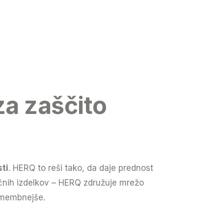
a zaščito
sti
. HERQ to reši tako, da daje prednost
ičnih izdelkov – HERQ združuje mrežo
pomembnejše.