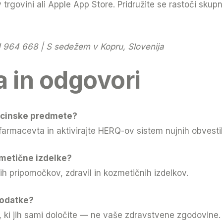
trgovini ali Apple App Store. Pridružite se rastoči skup
 964 668 | S sedežem v Kopru, Slovenija
a in odgovori
dicinske predmete?
 farmacevta in aktivirajte HERQ-ov sistem nujnih obvestil
zmetične izdelke?
 pripomočkov, zdravil in kozmetičnih izdelkov.
podatke?
e, ki jih sami določite — ne vaše zdravstvene zgodovine.