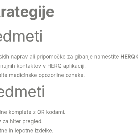
rategije
edmeti
inskih naprav ali pripomočke za gibanje namestite
HERQ 
 nujnih kontaktov v HERQ aplikaciji.
bite medicinske opozorilne oznake.
edmeti
lne komplete z QR kodami.
v
za hiter pregled.
tne in lepotne izdelke.