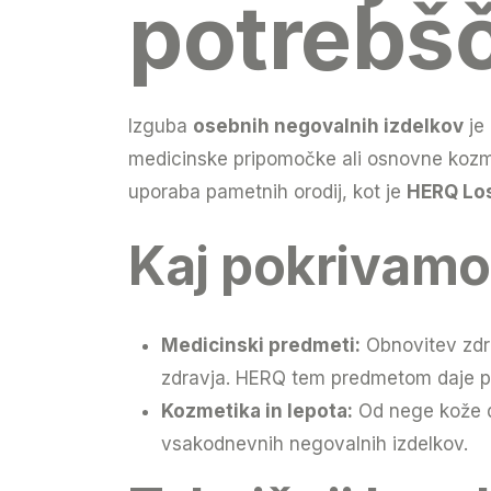
potrebš
Izguba
osebnih negovalnih izdelkov
je 
medicinske pripomočke ali osnovne kozmet
uporaba pametnih orodij, kot je
HERQ Los
Kaj pokrivamo
Medicinski predmeti:
Obnovitev zdra
zdravja. HERQ tem predmetom daje pre
Kozmetika in lepota:
Od nege kože do
vsakodnevnih negovalnih izdelkov.