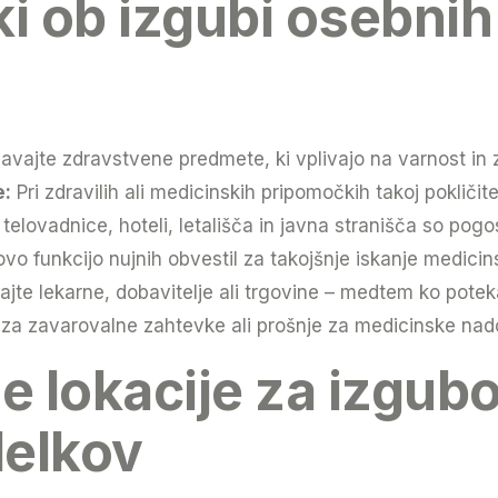
ki ob izgubi osebni
vajte zdravstvene predmete, ki vplivajo na varnost in 
e:
Pri zdravilih ali medicinskih pripomočkih takoj pokličit
telovadnice, hoteli, letališča in javna stranišča so pog
o funkcijo nujnih obvestil za takojšnje iskanje medicin
ajte lekarne, dobavitelje ali trgovine – medtem ko potek
 za zavarovalne zahtevke ali prošnje za medicinske nad
e lokacije za izgub
delkov