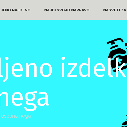
LJENO NAJDENO
NAJDI SVOJO NAPRAVO
NASVETI ZA
jeno izdelk
nega
ki osebna nega