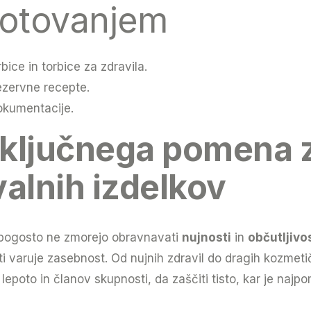
potovanjem
ice in torbice za zdravila.
zervne recepte.
dokumentacije.
 ključnega pomena z
alnih izdelkov
o pogosto ne zmorejo obravnavati
nujnosti
in
občutljivo
i varuje zasebnost. Od nujnih zdravil do dragih kozmet
epoto in članov skupnosti, da zaščiti tisto, kar je naj