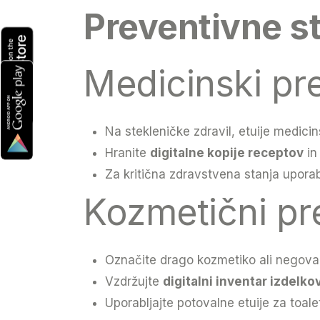
Preventivne st
Medicinski pr
Na stekleničke zdravil, etuije medic
Hranite
digitalne kopije receptov
in
Za kritična zdravstvena stanja upora
Kozmetični pr
Označite drago kozmetiko ali negova
Vzdržujte
digitalni inventar izdelko
Uporabljajte potovalne etuije za toale