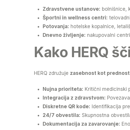
Zdravstvene ustanove:
bolnišnice, kl
Športni in wellness centri:
telovadni
Potovanja:
hotelske kopalnice, letališ
Dnevno življenje:
nakupovalni centri,
Kako HERQ šči
HERQ združuje
zasebnost kot prednost
Nujna prioriteta:
Kritični medicinski 
Integracija z zdravstvom:
Povezava s
Diskretne QR kode:
Identifikacija p
24/7 obvestila:
Skupnostna obvestila 
Dokumentacija za zavarovanje:
Eno