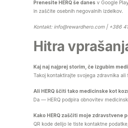
Prenesite HERQ še danes
v Google Play 
in zaščite osebnih negovalnih izdelkov.
Kontakt:
info@rewardhero.com
| +386 41
Hitra vprašanj
Kaj naj najprej storim, če izgubim me
Takoj kontaktirajte svojega zdravnika ali
Ali HERQ ščiti tako medicinske kot ko
Da — HERQ podpira obnovitev medicinskih
Kako HERQ zaščiti moje zdravstvene 
QR kode delijo le tiste kontaktne podatk