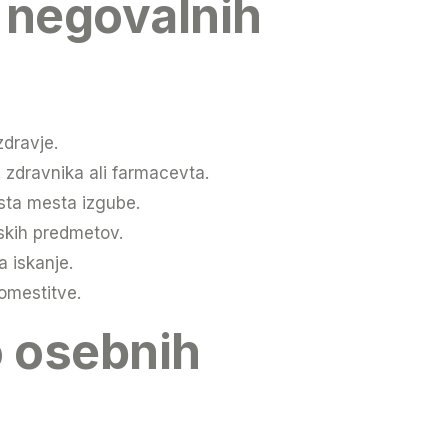
h negovalnih
zdravje.
e zdravnika ali farmacevta.
osta mesta izgube.
skih predmetov.
a iskanje.
omestitve.
o osebnih