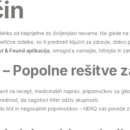
čin
lahko od neprijetne do življenjsko nevarne. Ne glede na t
ične izdelke, so ti predmeti ključni za zdravje, dobro p
t & Found aplikacija
, omogoča varnejše, hitrejše in za
 – Popolne rešitve 
vil na recept, medicinskih naprav, pripomočkov za gib
dnost, da zagotovi hiter odziv skupnosti.
 ličil in negovalnih pripomočkov – HERQ vas poveže z 