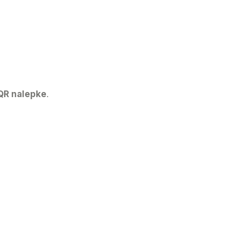
QR nalepke
.