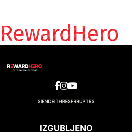
RewardHero
SI
EN
DE
IT
HR
ES
FR
RU
PT
RS
IZGUBLJENO