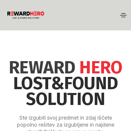
REWARD
HERO
LOST&FOUND
SOLUTION
Ste izgubili svoj predmet in zdaj iščete
popolno rešitev za izgubljene in najdene