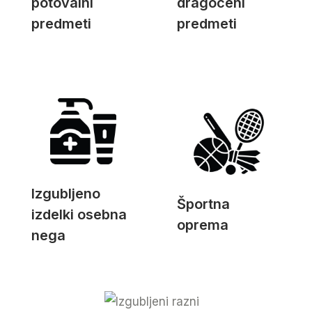
potovalni
dragoceni
predmeti
predmeti
Izgubljeno
Športna
izdelki osebna
oprema
nega