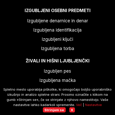
IZGUBLJENI OSEBNI PREDMETI
Izgubljene denarnice in denar
Izgubljena identifikacija
Izgubljeni ključi
Izgubljena torba
ŽIVALI IN HIŠNI LJUBLJENČKI
Izgubljen pes
Izgubljena mačka
Izgubljene ptice
Spletno mesto uporablja piškotke, ki omogočajo boljšo uporabniško
izkušnjo in analizo spletne strani. Prosimo označite s klikom na
Izgubljeni zajček
gumb »Strinjam se«, če se strinjate z njihovo namestitvijo. Vaše
nastavitve lahko kadarkoli spremenite.
Več
|
Nastavitve
Izgubljen hrček
Strinjam se
X