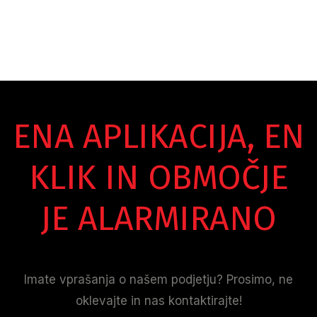
ENA APLIKACIJA, EN
KLIK IN OBMOČJE
JE ALARMIRANO
Imate vprašanja o našem podjetju? Prosimo, ne
oklevajte in nas kontaktirajte!