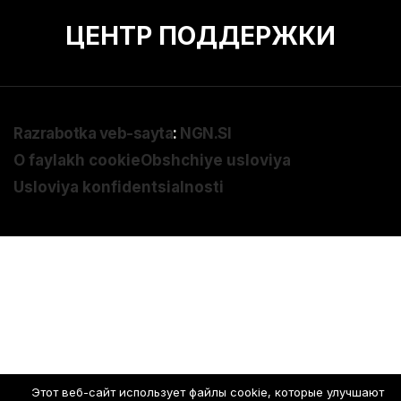
ЦЕНТР ПОДДЕРЖКИ
Razrabotka veb-sayta
:
NGN.SI
O faylakh cookie
Obshchiye usloviya
Usloviya konfidentsialnosti
Этот веб-сайт использует файлы cookie, которые улучшают