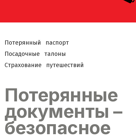
П
о
т
е
р
я
н
н
ы
й
п
а
с
п
о
р
т
П
о
с
а
д
о
ч
н
ы
е
т
а
л
о
н
ы
С
т
р
а
х
о
в
а
н
и
е
п
у
т
е
ш
е
с
т
в
и
й
Потерянные
документы –
безопасное