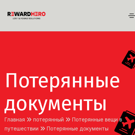
//
Потерянные
документы
Главная
потерянный
Потерянные вещи в
путешествии
Потерянные документы