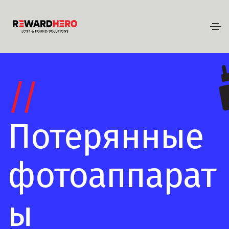
//
Потерянные
фотоаппарат
ы