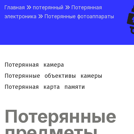
Главная
потерянный
Потерянная
электроника
Потерянные фотоаппараты
П
о
т
е
р
я
н
н
а
я
к
а
м
е
р
а
П
о
т
е
р
я
н
н
ы
е
о
б
ъ
е
к
т
и
в
ы
к
а
м
е
р
ы
П
о
т
е
р
я
н
н
а
я
к
а
р
т
а
п
а
м
я
т
и
Потерянные
предметы