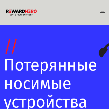
//
Потерянные
носимые
устройства