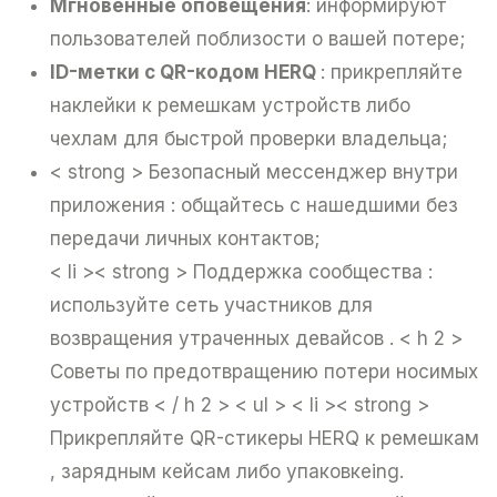
Mгновенные оповещения
: информируют
пользователей поблизости о вашей потере;
ID-метки с QR-кодом HERQ
: прикрепляйте
наклейки к ремешкам устройств либо
чехлам для быстрой проверки владельца;
< strong > Безопасный мессенджер внутри
приложения
: общайтесь с нашедшими без
передачи личных контактов;
< li >< strong > Поддержка сообщества
:
используйте сеть участников для
возвращения утраченных девайсов .
< h 2 >
Советы по предотвращению потери носимых
устройств < / h 2 > < ul > < li >< strong >
Прикрепляйте QR-стикеры HERQ
к ремешкам
, зарядным кейсам либо упаковкеing.