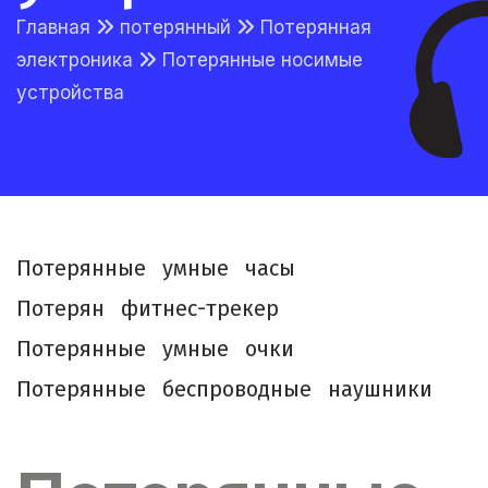
Главная
потерянный
Потерянная
электроника
Потерянные носимые
устройства
П
о
т
е
р
я
н
н
ы
е
у
м
н
ы
е
ч
а
с
ы
П
о
т
е
р
я
н
ф
и
т
н
е
с
-
т
р
е
к
е
р
П
о
т
е
р
я
н
н
ы
е
у
м
н
ы
е
о
ч
к
и
П
о
т
е
р
я
н
н
ы
е
б
е
с
п
р
о
в
о
д
н
ы
е
н
а
у
ш
н
и
к
и