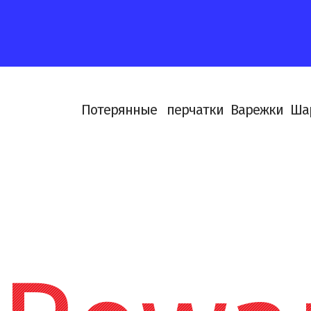
П
о
т
е
р
я
н
н
ы
е
п
е
р
ч
а
т
к
и
В
а
р
е
ж
к
и
Ш
а