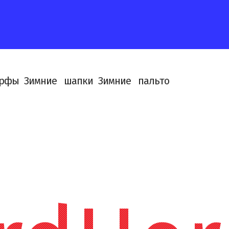
р
ф
ы
З
и
м
н
и
е
ш
а
п
к
и
З
и
м
н
и
е
п
а
л
ь
т
о