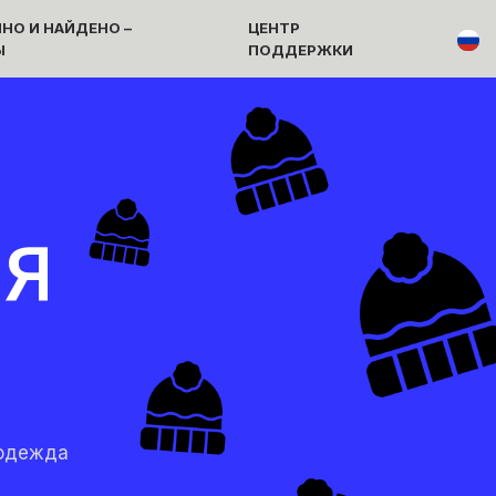
НО И НАЙДЕНО –
ЦЕНТР
Ы
ПОДДЕРЖКИ
яя
 одежда