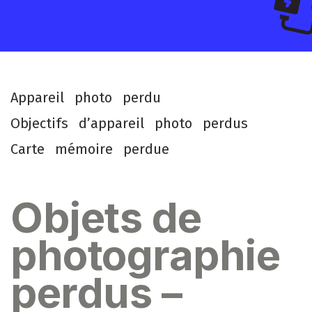
A
p
p
a
r
e
i
l
p
h
o
t
o
p
e
r
d
u
O
b
j
e
c
t
i
f
s
d
’
a
p
p
a
r
e
i
l
p
h
o
t
o
p
e
r
d
u
s
C
a
r
t
e
m
é
m
o
i
r
e
p
e
r
d
u
e
Objets de
photographie
perdus –