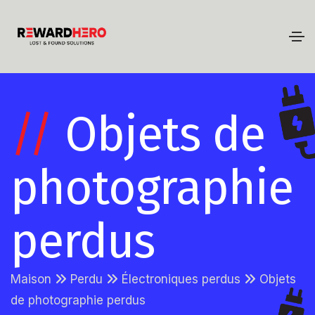
//
Objets de
photographie
perdus
Maison
Perdu
Électroniques perdus
Objets
de photographie perdus