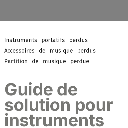
I
n
s
t
r
u
m
e
n
t
s
p
o
r
t
a
t
i
f
s
p
e
r
d
u
s
A
c
c
e
s
s
o
i
r
e
s
d
e
m
u
s
i
q
u
e
p
e
r
d
u
s
P
a
r
t
i
t
i
o
n
d
e
m
u
s
i
q
u
e
p
e
r
d
u
e
Guide de
solution pour
instruments