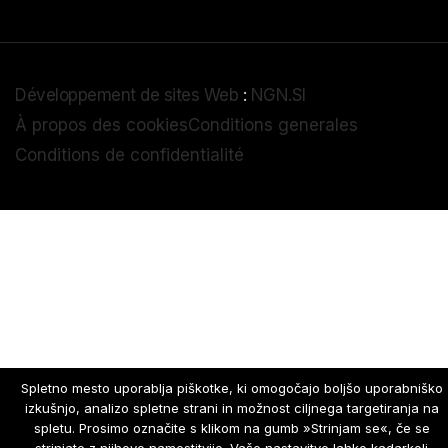
Développement de sites Web
:
NGN.SI
À propos des cookies
Conditions generales
Conditions de confidentialité
Spletno mesto uporablja piškotke, ki omogočajo boljšo uporabniško
izkušnjo, analizo spletne strani in možnost ciljnega targetiranja na
spletu. Prosimo označite s klikom na gumb »Strinjam se«, če se