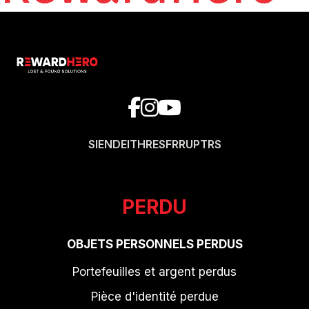
SI
EN
DE
IT
HR
ES
FR
RU
PT
RS
PERDU
OBJETS PERSONNELS PERDUS
Portefeuilles et argent perdus
Pièce d'identité perdue