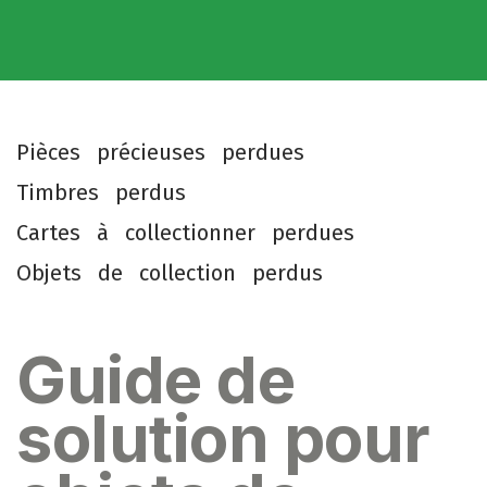
P
i
è
c
e
s
p
r
é
c
i
e
u
s
e
s
p
e
r
d
u
e
s
T
i
m
b
r
e
s
p
e
r
d
u
s
C
a
r
t
e
s
à
c
o
l
l
e
c
t
i
o
n
n
e
r
p
e
r
d
u
e
s
O
b
j
e
t
s
d
e
c
o
l
l
e
c
t
i
o
n
p
e
r
d
u
s
Guide de
solution pour