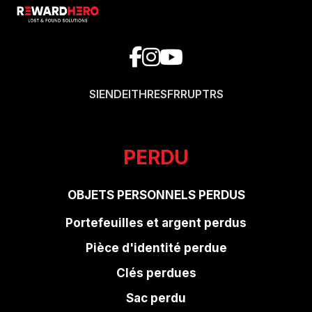
SI
EN
DE
IT
HR
ES
FR
RU
PT
RS
PERDU
OBJETS PERSONNELS PERDUS
Portefeuilles et argent perdus
Pièce d'identité perdue
Clés perdues
Sac perdu