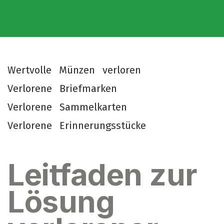
W
e
r
t
v
o
l
l
e
M
ü
n
z
e
n
v
e
r
l
o
r
e
n
V
e
r
l
o
r
e
n
e
B
r
i
e
f
m
a
r
k
e
n
V
e
r
l
o
r
e
n
e
S
a
m
m
e
l
k
a
r
t
e
n
V
e
r
l
o
r
e
n
e
E
r
i
n
n
e
r
u
n
g
s
s
t
ü
c
k
e
Leitfaden zur
Lösung