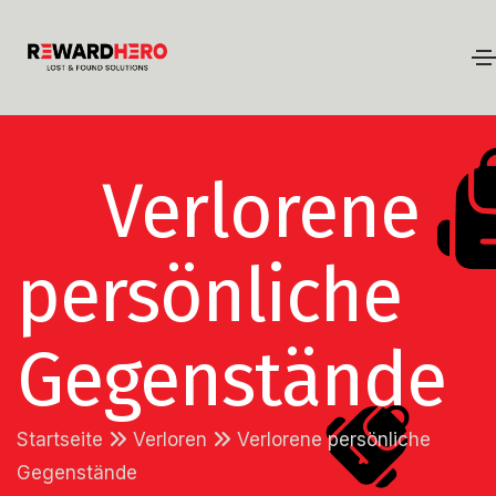
//
Verlorene
persönliche
Gegenstände
Startseite
Verloren
Verlorene persönliche
Gegenstände