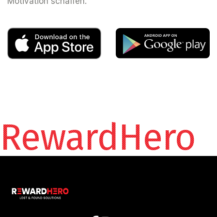
Motivation schaffen.
RewardHero