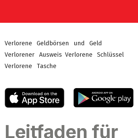
V
e
r
l
o
r
e
n
e
G
e
l
d
b
ö
r
s
e
n
u
n
d
G
e
l
d
V
e
r
l
o
r
e
n
e
r
A
u
s
w
e
i
s
V
e
r
l
o
r
e
n
e
S
c
h
l
ü
s
s
e
l
V
e
r
l
o
r
e
n
e
T
a
s
c
h
e
Leitfaden für