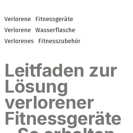
V
e
r
l
o
r
e
n
e
F
i
t
n
e
s
s
g
e
r
ä
t
e
V
e
r
l
o
r
e
n
e
W
a
s
s
e
r
f
l
a
s
c
h
e
V
e
r
l
o
r
e
n
e
s
F
i
t
n
e
s
s
z
u
b
e
h
ö
r
Leitfaden zur
Lösung
verlorener
Fitnessgeräte