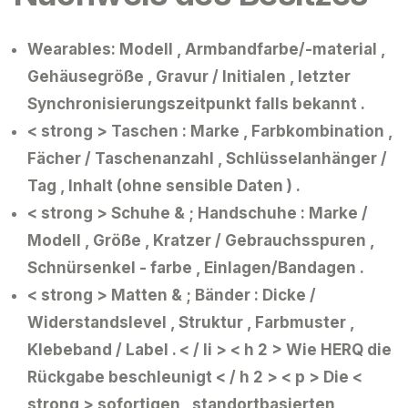
Wearables:
Modell , Armbandfarbe/-material ,
Gehäusegröße , Gravur / Initialen , letzter
Synchronisierungszeitpunkt falls bekannt .
< strong > Taschen :
Marke , Farbkombination ,
Fächer / Taschenanzahl , Schlüsselanhänger /
Tag , Inhalt (ohne sensible Daten ) .
< strong > Schuhe & ; Handschuhe :
Marke /
Modell , Größe , Kratzer / Gebrauchsspuren ,
Schnürsenkel - farbe , Einlagen/Bandagen .
< strong > Matten & ; Bänder :
Dicke /
Widerstandslevel , Struktur , Farbmuster ,
Klebeband / Label . < / li >
< h 2 > Wie HERQ die
Rückgabe beschleunigt < / h 2 > < p > Die <
strong > sofortigen , standortbasierten