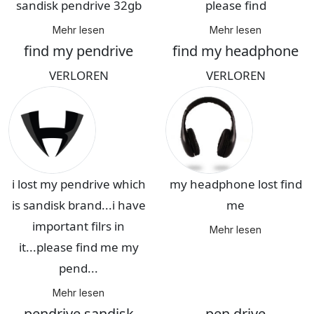
sandisk pendrive 32gb
please find
Mehr lesen
Mehr lesen
find my pendrive
find my headphone
VERLOREN
VERLOREN
i lost my pendrive which
my headphone lost find
is sandisk brand...i have
me
important filrs in
Mehr lesen
it...please find me my
pend...
Mehr lesen
pendrive sandisk
pen drive