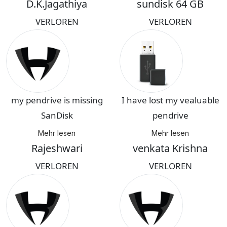
D.K.Jagathiya
sundisk 64 GB
VERLOREN
VERLOREN
my pendrive is missing
I have lost my vealuable
SanDisk
pendrive
Mehr lesen
Mehr lesen
Rajeshwari
venkata Krishna
VERLOREN
VERLOREN