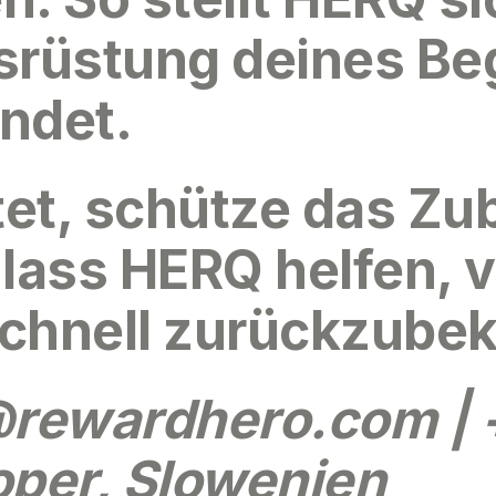
srüstung deines Be
indet.
tet, schütze das Zu
 lass HERQ helfen, 
schnell zurückzub
@rewardhero.com
| 
Koper, Slowenien