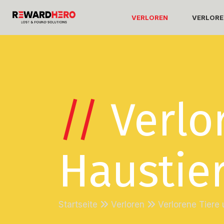
VERLOREN
VERLORE
//
Verlo
Haustie
Startseite
Verloren
Verlorene Tiere