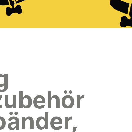
g
zubehör
bänder,