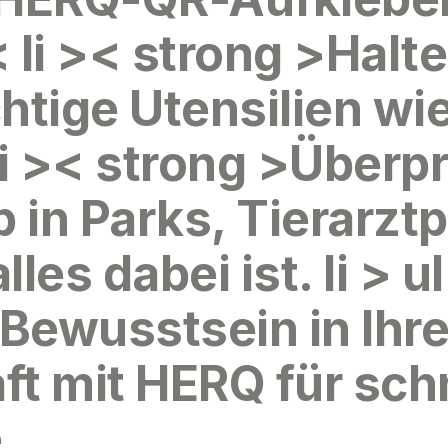
< li >< strong >Halt
htige Utensilien wi
 li >< strong >Über
b in Parks, Tierarzt
es dabei ist. li > ul
 Bewusstsein
in Ihre
t mit HERQ für sch
.