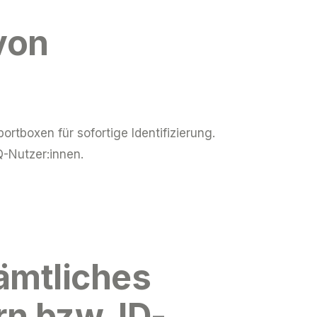
von
tboxen für sofortige Identifizierung.
Q-Nutzer:innen.
sämtliches
n bzw. ID-