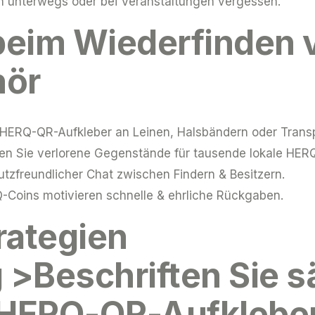
 unterwegs oder bei Veranstaltungen vergessen.
 beim Wiederfinden 
hör
HERQ-QR-Aufkleber an Leinen, Halsbändern oder Transpor
hen Sie verlorene Gegenstände für tausende lokale HER
tzfreundlicher Chat zwischen Findern & Besitzern.
-Coins motivieren schnelle & ehrliche Rückgaben.
rategien
g >Beschriften Sie 
HERQ-QR-Aufkleber