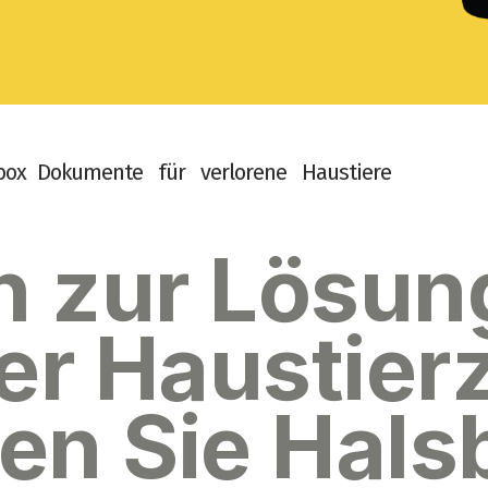
b
o
x
D
o
k
u
m
e
n
t
e
f
ü
r
v
e
r
l
o
r
e
n
e
H
a
u
s
t
i
e
r
e
n zur Lösun
er Haustier
den Sie Hals