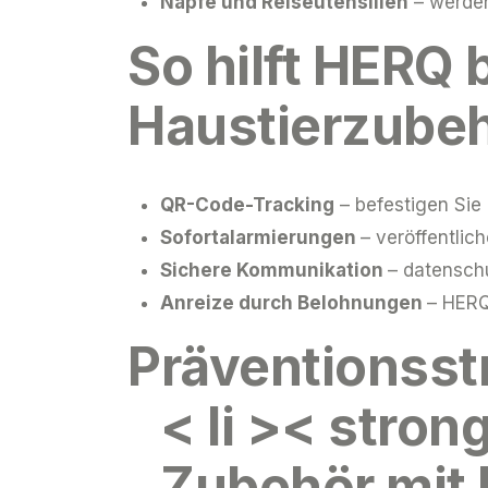
Näpfe und Reiseutensilien
– werden
So hilft HERQ
Haustierzube
QR-Code-Tracking
– befestigen Sie 
Sofortalarmierungen
– veröffentlic
Sichere Kommunikation
– datenschu
Anreize durch Belohnungen
– HERQ
Präventionsst
< li >< stron
Zubehör
mit 