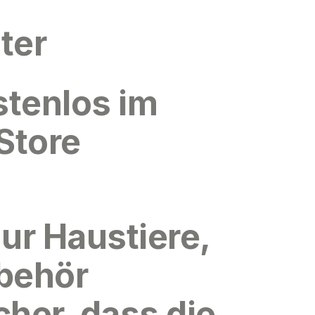
ter
stenlos im
Store
nur Haustiere,
behör
cher, dass die