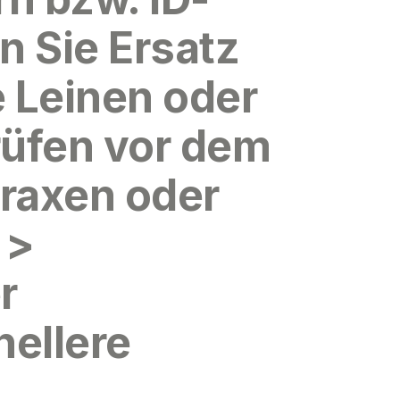
en Sie Ersatz
e Leinen oder
prüfen vor dem
praxen oder
 >
r
nellere