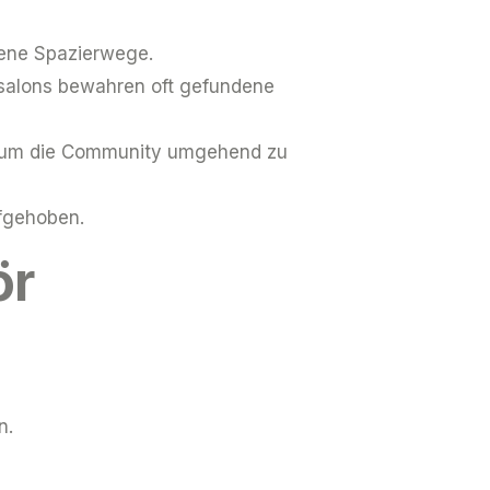
gene Spazierwege.
salons bewahren oft gefundene
h, um die Community umgehend zu
fgehoben.
ör
n.