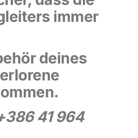
gleiters immer
behör deines
verlorene
ekommen.
+386 41 964