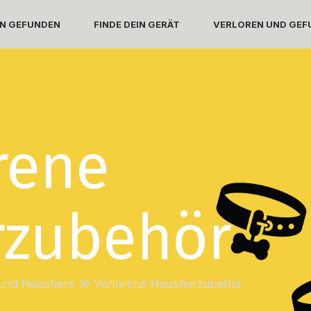
N GEFUNDEN
FINDE DEIN GERÄT
VERLOREN UND GEFU
rene
rzubehör
 und Haustiere
Verlorene Haustierzubehör