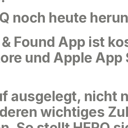
Q noch heute herun
 & Found App
ist ko
tore
und
Apple App 
f ausgelegt, nicht 
deren wichtiges Zu
. So stellt HERQ si