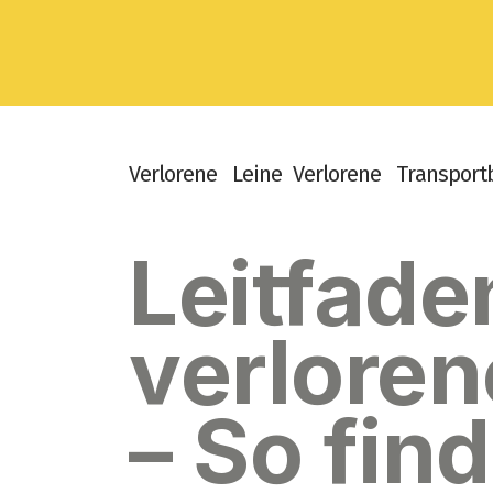
V
e
r
l
o
r
e
n
e
L
e
i
n
e
V
e
r
l
o
r
e
n
e
T
r
a
n
s
p
o
r
t
Leitfade
verloren
– So fin