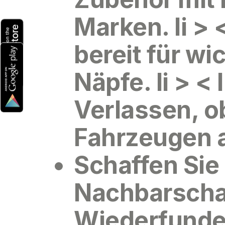
Marken. li > 
bereit
für wic
Näpfe. li > <
Verlassen
, o
Fahrzeugen all
Schaffen Sie
Nachbarschaf
Wiederfunde