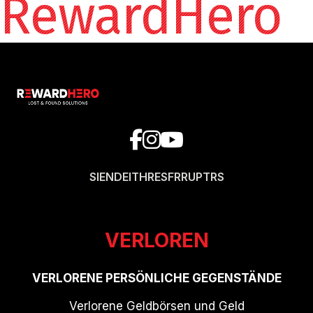
RewardHero
SI
EN
DE
IT
HR
ES
FR
RU
PT
RS
VERLOREN
VERLORENE PERSÖNLICHE GEGENSTÄNDE
Verlorene Geldbörsen und Geld