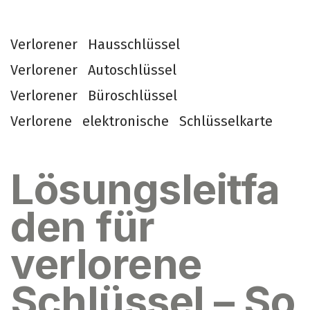
V
e
r
l
o
r
e
n
e
r
H
a
u
s
s
c
h
l
ü
s
s
e
l
V
e
r
l
o
r
e
n
e
r
A
u
t
o
s
c
h
l
ü
s
s
e
l
V
e
r
l
o
r
e
n
e
r
B
ü
r
o
s
c
h
l
ü
s
s
e
l
V
e
r
l
o
r
e
n
e
e
l
e
k
t
r
o
n
i
s
c
h
e
S
c
h
l
ü
s
s
e
l
k
a
r
t
e
Lösungsleitfa
den für
verlorene
Schlüssel – So