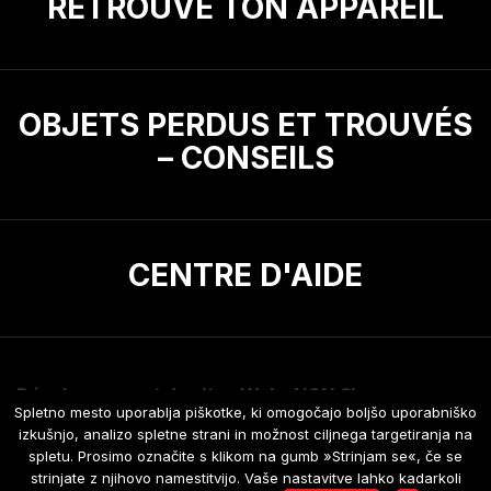
RETROUVE TON APPAREIL
OBJETS PERDUS ET TROUVÉS
– CONSEILS
CENTRE D'AIDE
Développement de sites Web
:
NGN.SI
Spletno mesto uporablja piškotke, ki omogočajo boljšo uporabniško
À propos des cookies
Conditions generales
izkušnjo, analizo spletne strani in možnost ciljnega targetiranja na
spletu. Prosimo označite s klikom na gumb »Strinjam se«, če se
Conditions de confidentialité
strinjate z njihovo namestitvijo. Vaše nastavitve lahko kadarkoli