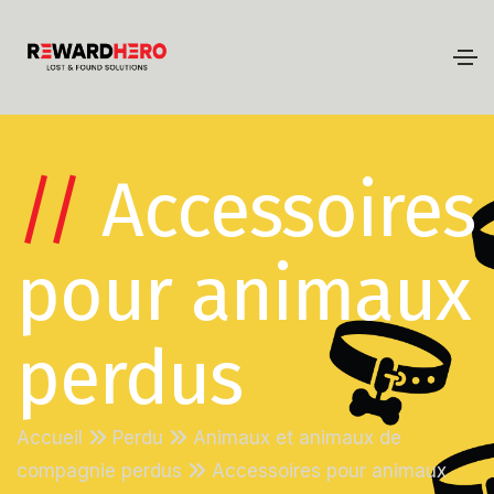
//
Accessoires
pour animaux
perdus
Accueil
Perdu
Animaux et animaux de
compagnie perdus
Accessoires pour animaux