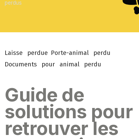
perdus
L
a
i
s
s
e
p
e
r
d
u
e
P
o
r
t
e
-
a
n
i
m
a
l
p
e
r
d
u
D
o
c
u
m
e
n
t
s
p
o
u
r
a
n
i
m
a
l
p
e
r
d
u
Guide de
solutions pour
retrouver les