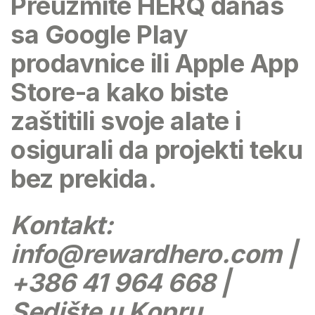
Preuzmite HERQ
danas
sa Google Play
prodavnice ili Apple App
Store-a kako biste
zaštitili svoje alate i
osigurali da projekti teku
bez prekida.
Kontakt:
info@rewardhero.com
|
+386 41 964 668 |
Sedište u Kopru,