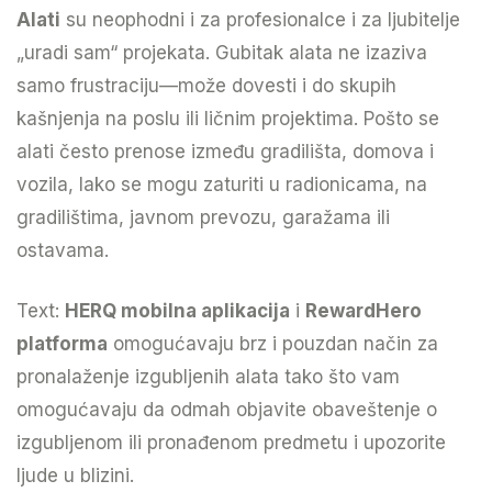
Alati
su neophodni i za profesionalce i za ljubitelje
„uradi sam“ projekata. Gubitak alata ne izaziva
samo frustraciju—može dovesti i do skupih
kašnjenja na poslu ili ličnim projektima. Pošto se
alati često prenose između gradilišta, domova i
vozila, lako se mogu zaturiti u radionicama, na
gradilištima, javnom prevozu, garažama ili
ostavama.
Text:
HERQ mobilna aplikacija
i
RewardHero
platforma
omogućavaju brz i pouzdan način za
pronalaženje izgubljenih alata tako što vam
omogućavaju da odmah objavite obaveštenje o
izgubljenom ili pronađenom predmetu i upozorite
ljude u blizini.