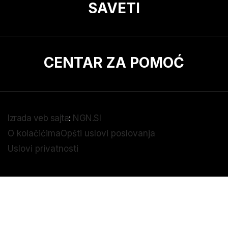
SAVETI
CENTAR ZA POMOĆ
Izrada veb sajta
:
NGN.SI
O kolačićima
Opšti uslovi poslovanja
Uslovi privatnosti