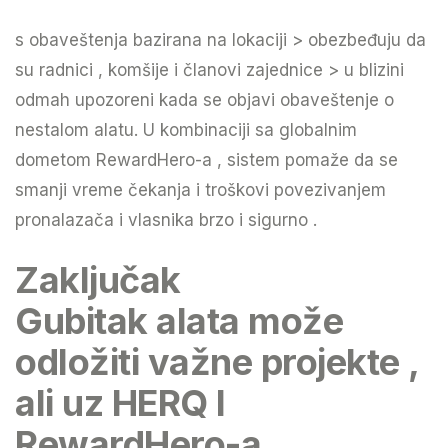
s obaveštenja bazirana na lokaciji > obezbeđuju da
su
radnici , komšije i članovi zajednice
> u blizini
odmah upozoreni kada se objavi obaveštenje o
nestalom alatu. U kombinaciji sa globalnim
dometom RewardHero-a , sistem pomaže da se
smanji vreme čekanja i troškovi povezivanjem
pronalazača i vlasnika brzo i sigurno .
Zaključak
Gubitak alata može
odložiti važne projekte ,
ali uz
HERQ I
RewardHero-a
,