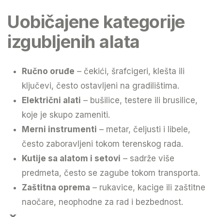
Uobičajene kategorije
izgubljenih alata
Ručno oruđe
– čekići, šrafcigeri, klešta ili
ključevi, često ostavljeni na gradilištima.
Električni alati
– bušilice, testere ili brusilice,
koje je skupo zameniti.
Merni instrumenti
– metar, čeljusti i libele,
često zaboravljeni tokom terenskog rada.
Kutije sa alatom i setovi
– sadrže više
predmeta, često se zagube tokom transporta.
Zaštitna oprema
– rukavice, kacige ili zaštitne
naočare, neophodne za rad i bezbednost.