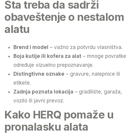
Šta treba da sadrži
obaveštenje o nestalom
alatu
Brend i model
– važno za potvrdu vlasništva.
Boja kutije ili kofera za alat
– mnoge povratke
određuje vizuelno prepoznavanje.
Distingtivne oznake
– gravure, nalepnice ili
etikete.
Zadnja poznata lokacija
– gradilište, garaža,
vozilo ili javni prevoz.
Kako HERQ pomaže u
pronalasku alata