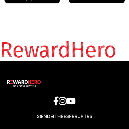
RewardHero
SI
EN
DE
IT
HR
ES
FR
RU
PT
RS