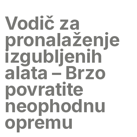
Vodič za
pronalaženje
izgubljenih
alata – Brzo
povratite
neophodnu
opremu