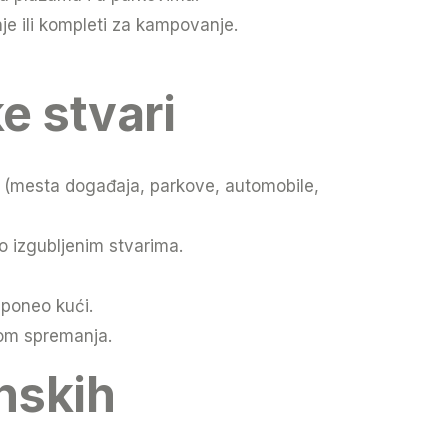
e ili kompleti za kampovanje.
e stvari
ari (mesta događaja, parkove, automobile,
o izgubljenim stvarima.
 poneo kući.
om spremanja.
nskih