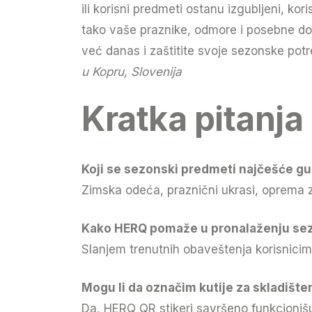
ili korisni predmeti ostanu izgubljeni, 
tako vaše praznike, odmore i posebne do
već danas i zaštitite svoje sezonske pot
u Kopru, Slovenija
Kratka pitanja
Koji se sezonski predmeti najčešće g
Zimska odeća, praznični ukrasi, oprema za
Kako HERQ pomaže u pronalaženju sez
Slanjem trenutnih obaveštenja korisnicim
Mogu li da označim kutije za skladiš
Da, HERQ QR stikeri savršeno funkcionišu 