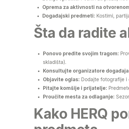
Oprema za aktivnosti na otvoreno
Događajski predmeti:
Kostimi, partij
Šta da radite 
Ponovo pređite svojim tragom:
Prov
skladišta).
Konsultujte organizatore događaja 
Objavite oglas:
Dodajte fotografije 
Pitajte komšije i prijatelje:
Predmete 
Proučite mesta za odlaganje:
Sezon
Kako HERQ pom