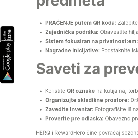
predmeta
PRAĆENJE putem QR koda:
Zalepite
Zajednička podrška:
Obavestite hilj
Sistem fokusiran na privatnost:em:
Nagradne inicijative:
Podstaknite is
Saveti za prev
Koristite
QR oznake
na kutijama, to
Organizujte skladišne prostore:
Drž
Zavedite inventar:
Fotografišite ili
Proverite pre odlaska:
Obavezno prov
HERQ i RewardHero čine povraćaj sezons