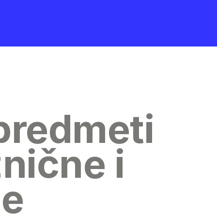
 predmeti
nične i
ne