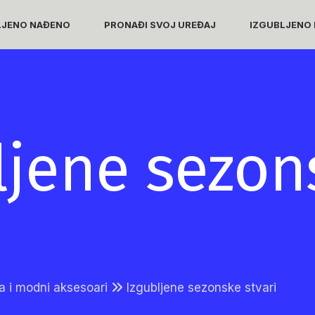
LJENO NAĐENO
PRONAĐI SVOJ UREĐAJ
IZGUBLJENO 
ljene sezon
a i modni aksesoari
Izgubljene sezonske stvari