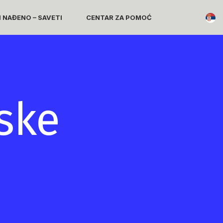
I NAĐENO – SAVETI
CENTAR ZA POMOĆ
ske