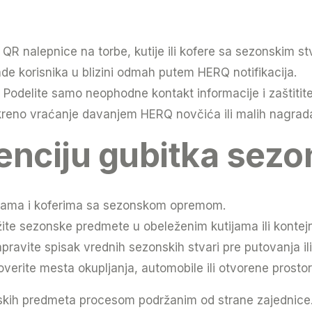
 QR nalepnice na torbe, kutije ili kofere sa sezonskim st
ade korisnika u blizini odmah putem HERQ notifikacija.
Podelite samo neophodne kontakt informacije i zaštitit
kreno vraćanje davanjem HERQ novčića ili malih nagrad
enciju gubitka sezo
rbama i koferima sa sezonskom opremom.
ite sezonske predmete u obeleženim kutijama ili kontej
 napravite spisak vrednih sezonskih stvari pre putovanja il
erite mesta okupljanja, automobile ili otvorene prostor
kih predmeta procesom podržanim od strane zajednice.