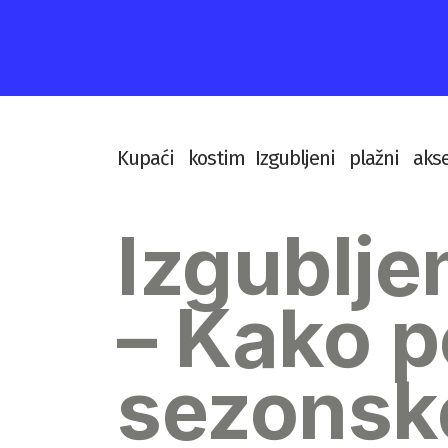
K
u
p
a
ć
i
k
o
s
t
i
m
I
z
g
u
b
l
j
e
n
i
p
l
a
ž
n
i
a
k
s
Izgublje
– Kako p
sezonsk