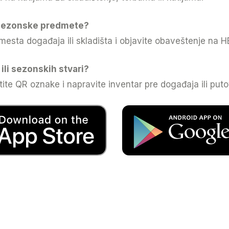
 sezonske predmete?
mesta događaja ili skladišta i objavite obaveštenje na 
ili sezonskih stvari?
tite QR oznake i napravite inventar pre događaja ili puto