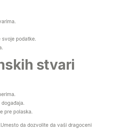
varima.
e svoje podatke.
a.
nskih stvari
nerima.
i događaja.
e pre polaska.
Umesto da dozvolite da vaši dragoceni