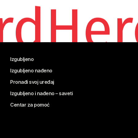
rdHer
Izgubljeno
Izgubljeno nađeno
Pronađi svoj uređaj
Izgubljeno i nađeno – saveti
Centar za pomoć