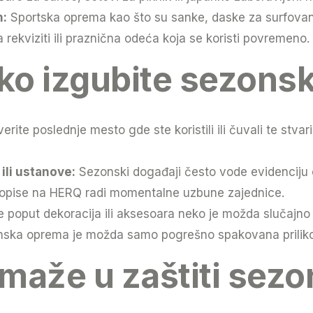
m:
Sportska oprema kao što su sanke, daske za surfovanj
a rekviziti ili praznična odeća koja se koristi povremeno.
ako izgubite sezonsk
erite poslednje mesto gde ste koristili ili čuvali te stv
ili ustanove:
Sezonski događaji često vode evidenciju 
i opise na HERQ radi momentalne uzbune zajednice.
poput dekoracija ili aksesoara neko je možda slučajno
ska oprema je možda samo pogrešno spakovana prilik
aže u zaštiti sezo