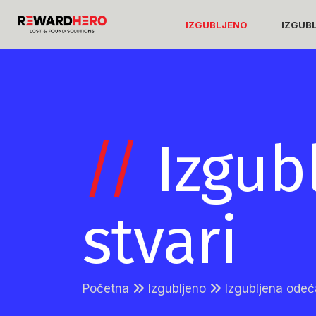
IZGUBLJENO
IZGUB
//
Izgub
stvari
Početna
Izgubljeno
Izgubljena odeć