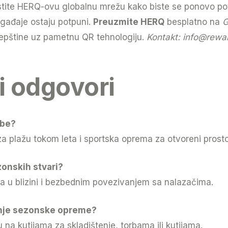
koristite HERQ-ovu globalnu mrežu kako biste se ponovo 
gađaje ostaju potpuni.
Preuzmite HERQ
besplatno na
G
repštine uz pametnu QR tehnologiju.
Kontakt:
info@rewa
 i odgovori
ube?
 plažu tokom leta i sportska oprema za otvoreni prostor
onskih stvari?
a u blizini i bezbednim povezivanjem sa nalazačima.
tenje sezonske opreme?
na kutijama za skladištenje, torbama ili kutijama.