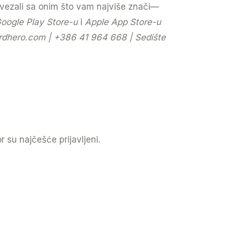
povezali sa onim što vam najviše znači—
oogle Play Store-u
i
Apple App Store-u
rdhero.com
| +386 41 964 668 | Sedište
 su najčešće prijavljeni.