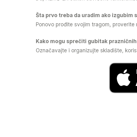
Šta prvo treba da uradim ako izgubim
Ponovo prođite svojim tragom, proverite 
Kako mogu sprečiti gubitak prazničnih 
Označavajte i organizujte skladište, koris