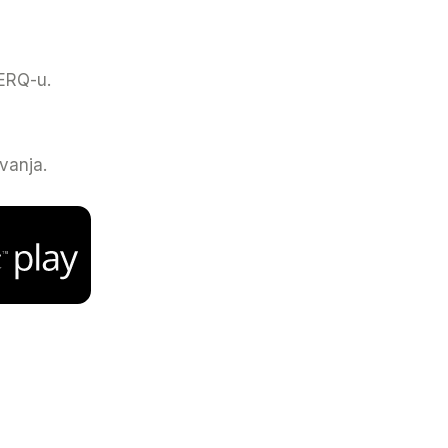
HERQ-u.
vanja.