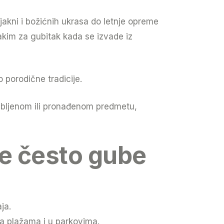
jakni i božićnih ukrasa do letnje opreme
lakim za gubitak kada se izvade iz
 porodične tradicije.
gubljenom ili pronađenom predmetu,
se često gube
ja.
 na plažama i u parkovima.