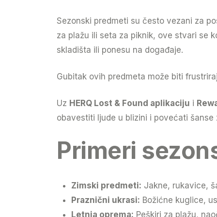
Sezonski predmeti su često vezani za pose
za plažu ili seta za piknik, ove stvari s
skladišta ili ponesu na događaje.
Gubitak ovih predmeta može biti frustrira
Uz
HERQ Lost & Found aplikaciju
i
Rewa
obavestiti ljude u blizini i povećati šans
Primeri sezon
Zimski predmeti:
Jakne, rukavice, ša
Praznični ukrasi:
Božićne kuglice, us
Letnja oprema:
Peškiri za plažu, nao