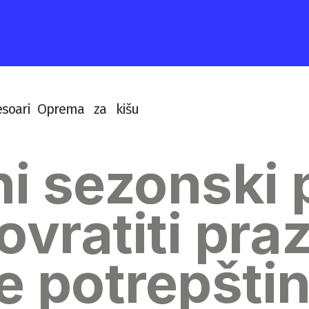
e
s
o
a
r
i
O
p
r
e
m
a
z
a
k
i
š
u
ni sezonski
ovratiti praz
e potrepšti