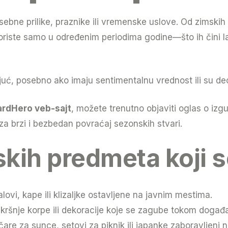
bne prilike, praznike ili vremenske uslove. Od zimskih 
e koriste samo u određenim periodima godine—što ih čini 
juć, posebno ako imaju sentimentalnu vrednost ili su deo
rdHero veb-sajt
, možete trenutno objaviti oglas o iz
e za brzi i bezbedan povraćaj sezonskih stvari.
skih predmeta koji 
lovi, kape ili klizaljke ostavljene na javnim mestima.
kršnje korpe ili dekoracije koje se zagube tokom događa
čare za sunce, setovi za piknik ili japanke zaboravljeni