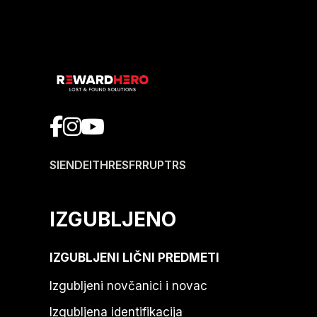
SI
EN
DE
IT
HR
ES
FR
RU
PT
RS
IZGUBLJENO
IZGUBLJENI LIČNI PREDMETI
Izgubljeni novčanici i novac
Izgubljena identifikacija