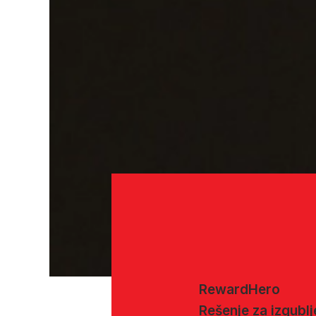
RewardHero
Rešenje za izgubl