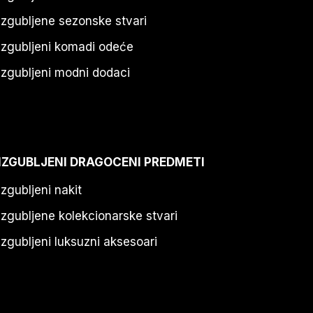
Izgubljene sezonske stvari
Izgubljeni komadi odeće
Izgubljeni modni dodaci
IZGUBLJENI DRAGOCENI PREDMETI
Izgubljeni nakit
Izgubljene kolekcionarske stvari
Izgubljeni luksuzni aksesoari