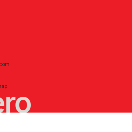
.com
map
ro