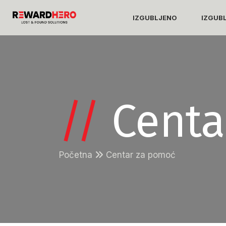
IZGUBLJENO
IZGUB
//
Centa
Početna
Centar za pomoć