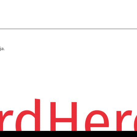
ja
.
rdHer