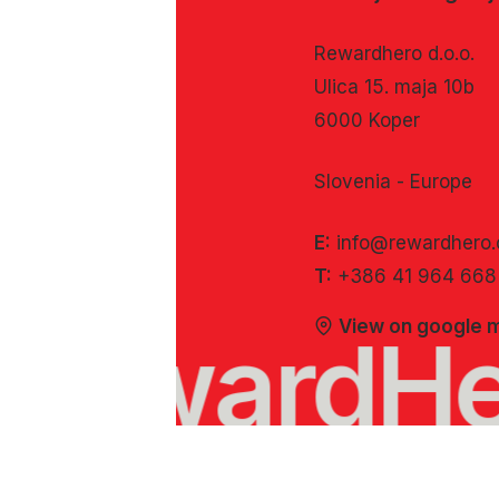
Rewardhero d.o.o.
Ulica 15. maja 10b
6000 Koper
Slovenia - Europe
E:
info@rewardhero
T:
+386 41 964 668
View on google 
RewardHe