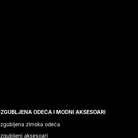
IZGUBLJENA ODEĆA I MODNI AKSESOARI
Izgubljena zimska odeća
Izgubljeni aksesoari