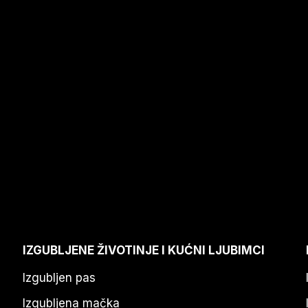
IZGUBLJENE ŽIVOTINJE I KUĆNI LJUBIMCI
Izgubljen pas
Izgubljena mačka