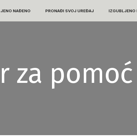
LJENO NAĐENO
PRONAĐI SVOJ UREĐAJ
IZGUBLJENO 
r za pomoć