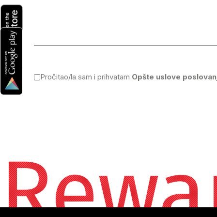
Pročitao/la sam i prihvatam
Opšte uslove poslovan
Rewa