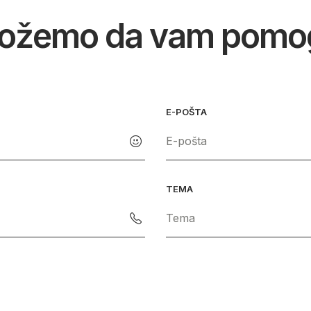
ožemo da vam pom
E-POŠTA
TEMA