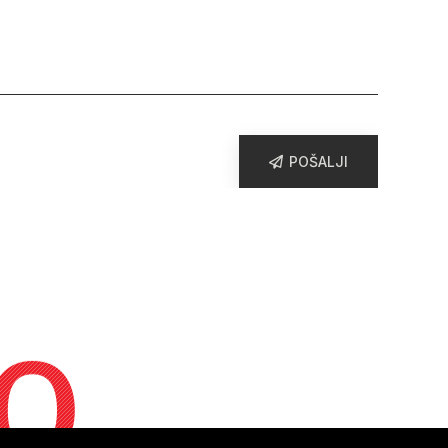
POŠALJI
o