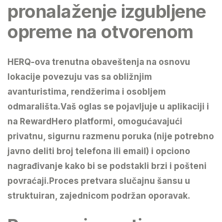
pronalaženje izgubljene
opreme na otvorenom
HERQ-ova
trenutna obaveštenja na osnovu
lokacije
povezuju vas sa obližnjim
avanturistima, rendžerima i osobljem
odmarališta.Vaš oglas se pojavljuje u aplikaciji i
na RewardHero platformi, omogućavajući
privatnu, sigurnu razmenu poruka
(nije potrebno
javno deliti broj telefona ili email) i opciono
nagrađivanje
kako bi se podstakli brzi i pošteni
povraćaji.Proces pretvara slučajnu šansu u
struktuiran, zajednicom podržan oporavak
.