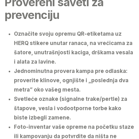
Provereni saveti za
prevenciju
Označite svoju opremu QR-etiketama
uz
HERQ stikere unutar ranaca, na vrećicama za
šatore, unutrašnjosti kaciga, drškama vesala
i alata za lavine.
Jednominutna provera kampa
pre odlaska:
proverite klinove, ognjište i „poslednja dva
metra” oko vašeg mesta.
Svetleće oznake
(signalne trake/pertle) za
štapove, vesla i vodootporne torbe kako
biste izbegli zamene.
Foto-inventar
vaše opreme na početku staze
ili kampovanju da potvrdite da ništa ne