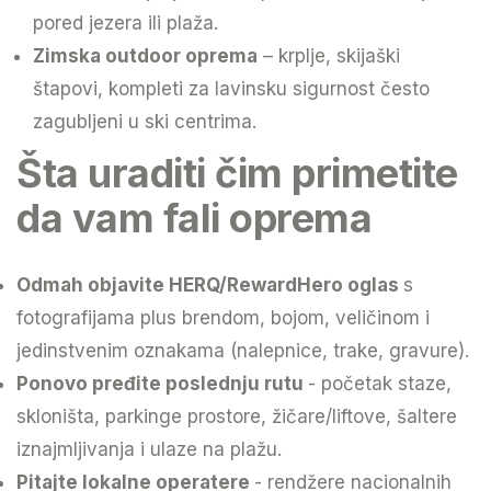
pored jezera ili plaža.
Zimska outdoor oprema
– krplje, skijaški
štapovi, kompleti za lavinsku sigurnost često
zagubljeni u ski centrima.
Šta uraditi čim primetite
da vam fali oprema
Odmah objavite HERQ/RewardHero oglas
s
fotografijama plus brendom, bojom, veličinom i
jedinstvenim oznakama (nalepnice, trake, gravure).
Ponovo pređite poslednju rutu
- početak staze,
skloništa, parkinge prostore, žičare/liftove, šaltere
iznajmljivanja i ulaze na plažu.
Pitajte lokalne operatere
- rendžere nacionalnih