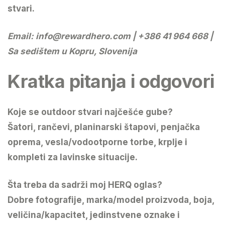
stvari.
Email:
info@rewardhero.com
| +386 41 964 668 |
Sa sedištem u Kopru, Slovenija
Kratka pitanja i odgovori
Koje se outdoor stvari najčešće gube?
Šatori, rančevi, planinarski štapovi, penjačka
oprema, vesla/vodootporne torbe, krplje i
kompleti za lavinske situacije.
Šta treba da sadrži moj HERQ oglas?
Dobre fotografije, marka/model proizvoda, boja,
veličina/kapacitet, jedinstvene oznake i