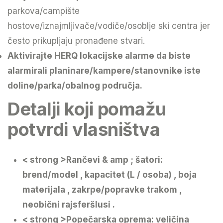
parkova/campište
hostove/iznajmljivače/vodiče/osoblje ski centra jer
često prikupljaju pronađene stvari.
Aktivirajte HERQ lokacijske alarme
da biste
alarmirali planinare/kampere/stanovnike iste
doline/parka/obalnog područja.
Detalji koji pomažu
potvrdi vlasništva
< strong >Rančevi & amp ; šatori
:
brend/model , kapacitet (L / osoba) , boja
materijala , zakrpe/popravke trakom ,
neobični rajsferšlusi .
< strong >Popečarska oprema
: veličina