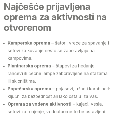
Najčešće prijavljena
oprema za aktivnosti na
otvorenom
Kamperska oprema
– šatori, vreće za spavanje i
setovi za kuvanje često se zaboravljaju na
kampovima.
Planinarska oprema
– štapovi za hodanje,
rančevi ili čeone lampe zaboravljene na stazama
ili skloništima.
Popečarska oprema
– pojasevi, užad i karabineri:
ključni za bezbednost ali lako ostaju iza vas.
Oprema za vodene aktivnosti
– kajaci, vesla,
setovi za ronjenje, vodootporne torbe ostavljeni