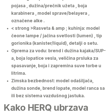
pojasa , dužina/prečnik užeta , boja
karabinera , model sprave/belayera ,
označene alke .
< strong >Rasveta & amp ; kuhinja
: model
čeone lampe / jačina svetlosti (lumen) , tip
gorionika (kanister/liquid), detalji o setu.
Oprema za vodu
: brend i dužina kajaka/SUP-
a, boja lopatice vesla, veličina prsluka za
spasavanje, boja i zapremina suve torbe u
litrima.
Zimska bezbednost
: model odašiljača,
dužina sonde, brend lopate, model ranca sa
ili bez sistema vazdušnog jastuka.
Kako HERQ ubrzava