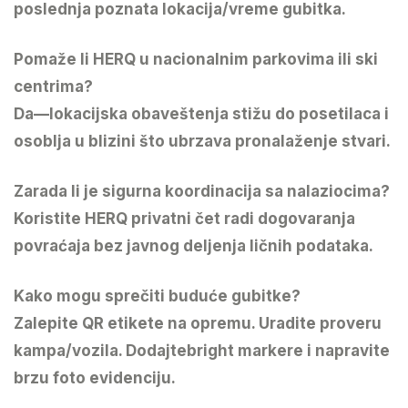
poslednja poznata lokacija/vreme gubitka.
Pomaže li HERQ u nacionalnim parkovima ili ski
centrima?
Da—lokacijska obaveštenja stižu do posetilaca i
osoblja u blizini što ubrzava pronalaženje stvari.
Zarada li je sigurna koordinacija sa nalaziocima?
Koristite HERQ privatni čet radi dogovaranja
povraćaja bez javnog deljenja ličnih podataka.
Kako mogu sprečiti buduće gubitke?
Zalepite QR etikete na opremu. Uradite proveru
kampa/vozila. Dodajtebright markere i napravite
brzu foto evidenciju.