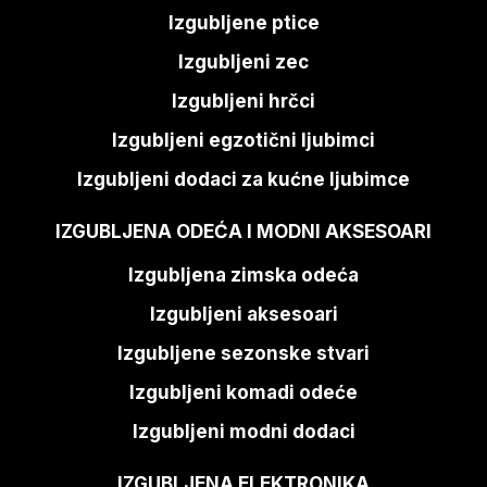
Izgubljene ptice
Izgubljeni zec
Izgubljeni hrčci
Izgubljeni egzotični ljubimci
Izgubljeni dodaci za kućne ljubimce
IZGUBLJENA ODEĆA I MODNI AKSESOARI
Izgubljena zimska odeća
Izgubljeni aksesoari
Izgubljene sezonske stvari
Izgubljeni komadi odeće
Izgubljeni modni dodaci
IZGUBLJENA ELEKTRONIKA