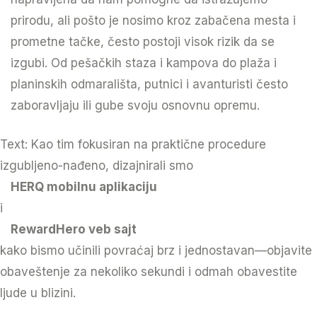
prirodu, ali pošto je nosimo kroz zabačena mesta i
prometne tačke, često postoji visok rizik da se
izgubi. Od pešačkih staza i kampova do plaža i
planinskih odmarališta, putnici i avanturisti često
zaboravljaju ili gube svoju osnovnu opremu.
Text: Kao tim fokusiran na praktične procedure
izgubljeno-nađeno, dizajnirali smo
HERQ mobilnu aplikaciju
i
RewardHero veb sajt
kako bismo učinili povraćaj brz i jednostavan—objavite
obaveštenje za nekoliko sekundi i odmah obavestite
ljude u blizini.