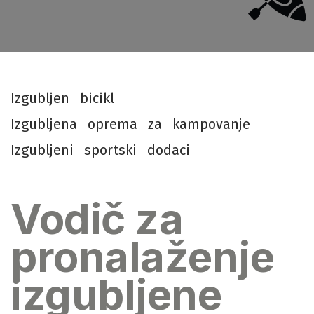
I
z
g
u
b
l
j
e
n
b
i
c
i
k
l
I
z
g
u
b
l
j
e
n
a
o
p
r
e
m
a
z
a
k
a
m
p
o
v
a
n
j
e
I
z
g
u
b
l
j
e
n
i
s
p
o
r
t
s
k
i
d
o
d
a
c
i
Vodič za
pronalaženje
izgubljene