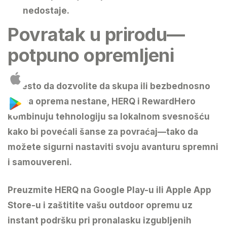
nedostaje.
Povratak u prirodu—
potpuno opremljeni
Umesto da dozvolite da skupa ili bezbednosno
važna oprema nestane,
HERQ i RewardHero
kombinuju tehnologiju sa lokalnom svesnošću
kako bi povećali šanse za povraćaj—tako da
možete sigurni nastaviti svoju avanturu spremni
i samouvereni.
Preuzmite HERQ
na Google Play-u ili Apple App
Store-u i zaštitite vašu outdoor opremu uz
instant podršku pri pronalasku izgubljenih