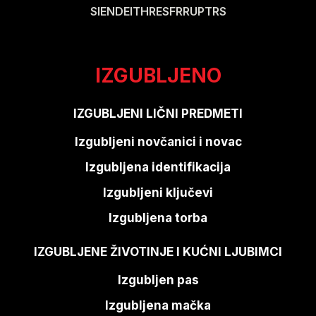
SI
EN
DE
IT
HR
ES
FR
RU
PT
RS
IZGUBLJENO
IZGUBLJENI LIČNI PREDMETI
Izgubljeni novčanici i novac
Izgubljena identifikacija
Izgubljeni ključevi
Izgubljena torba
IZGUBLJENE ŽIVOTINJE I KUĆNI LJUBIMCI
Izgubljen pas
Izgubljena mačka