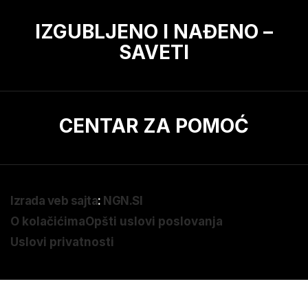
IZGUBLJENO I NAĐENO –
SAVETI
CENTAR ZA POMOĆ
Izrada veb sajta
:
NGN.SI
O kolačićima
Opšti uslovi poslovanja
Uslovi privatnosti