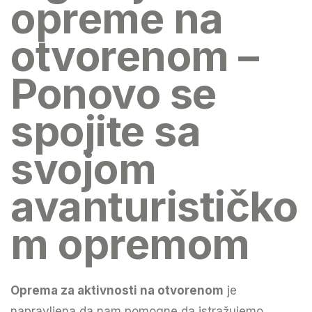
opreme na
otvorenom –
Ponovo se
spojite sa
svojom
avanturističko
m opremom
Oprema za aktivnosti na otvorenom
je
napravljena da nam pomogne da istražujemo