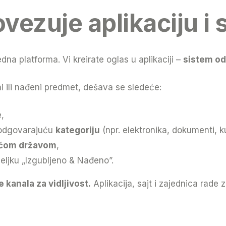
ezuje aplikaciju i s
a platforma. Vi kreirate oglas u aplikaciji –
sistem od
i ili nađeni predmet, dešava se sledeće:
e,
 odgovarajuću
kategoriju
(npr. elektronika, dokumenti, ku
ućom državom
,
eljku „Izgubljeno & Nađeno”.
 kanala za vidljivost.
Aplikacija, sajt i zajednica rad