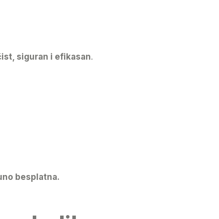
čist, siguran i efikasan
.
puno besplatna.