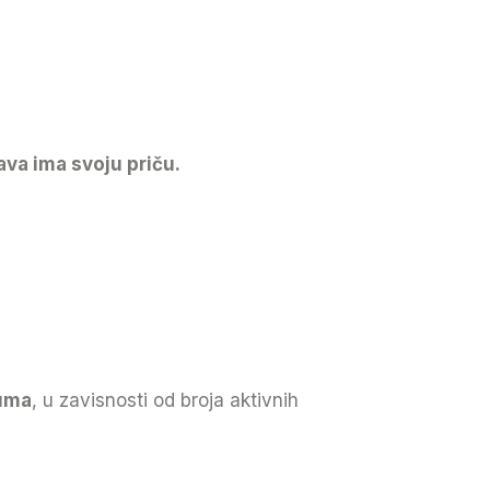
va ima svoju priču.
uma
, u zavisnosti od broja aktivnih