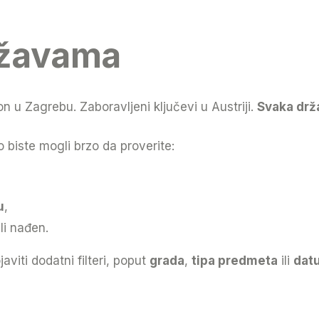
ržavama
on u Zagrebu. Zaboravljeni ključevi u Austriji.
Svaka drža
biste mogli brzo da proverite:
u
,
li nađen.
iti dodatni filteri, poput
grada
,
tipa predmeta
ili
dat