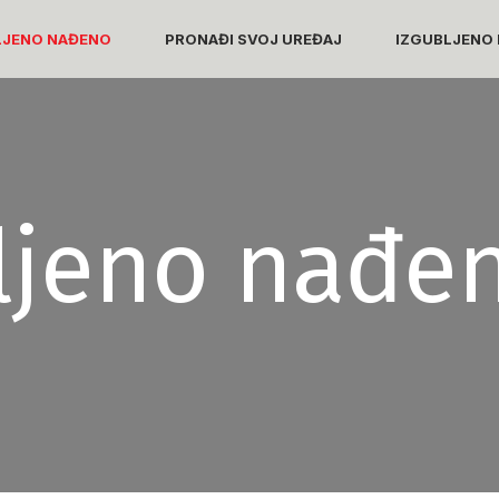
LJENO NAĐENO
PRONAĐI SVOJ UREĐAJ
IZGUBLJENO 
ljeno nađe