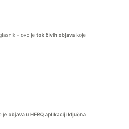
oglasnik – ovo je
tok živih objava
koje
o je
objava u HERQ aplikaciji ključna