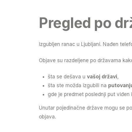
Pregled po d
Izgubljen ranac u Ljubljani. Nađen telef
Objave su razdeljene po državama kako 
šta se dešava u
vašoj državi
,
šta ste možda izgubili na
putovanj
gde je predmet poslednji put viđen i
Unutar pojedinačne države mogu se pojav
objava.