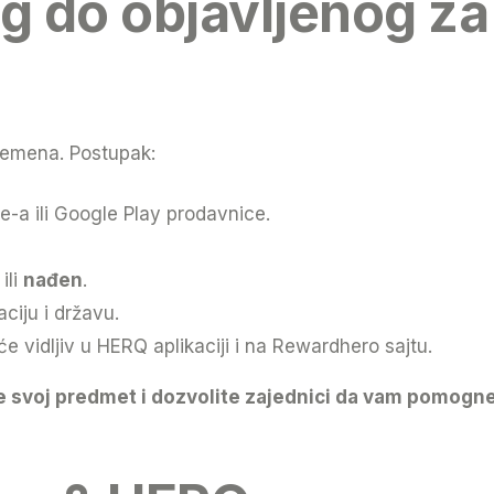
g do objavljenog za
remena. Postupak:
e-a ili Google Play prodavnice.
ili
nađen
.
aciju i državu.
e vidljiv u HERQ aplikaciji i na Rewardhero sajtu.
te svoj predmet i dozvolite zajednici da vam pomogne