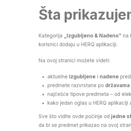
Šta prikazuj
Kategorija
„Izgubljeno & Nađeno”
na 
korisnici dodaju u HERQ aplikaciji.
Na ovoj stranici možete videti:
aktuelne
izgubljene
i
nađene
pred
predmete razvrstane po
državama
najčešće tipove predmeta – od elek
kako jedan oglas u HERQ aplikaciji 
Sve što vidite ovde počinje od
jedne st
da bi se predmet prikazao na ovoj stran