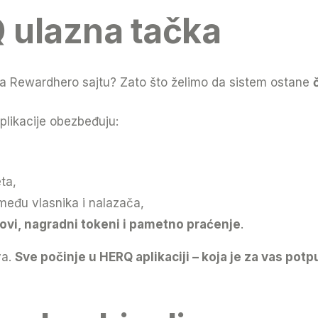
 ulazna tačka
na Rewardhero sajtu? Zato što želimo da sistem ostane
plikacije obezbeđuju:
ta,
među vlasnika i nalazača,
ovi, nagradni tokeni i pametno praćenje
.
va.
Sve počinje u HERQ aplikaciji – koja je za vas pot