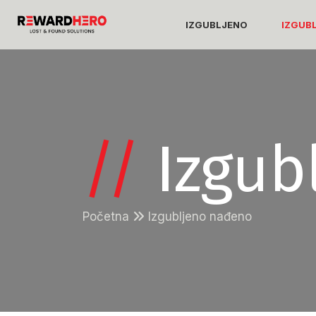
IZGUBLJENO
IZGUB
//
Izgub
Početna
Izgubljeno nađeno