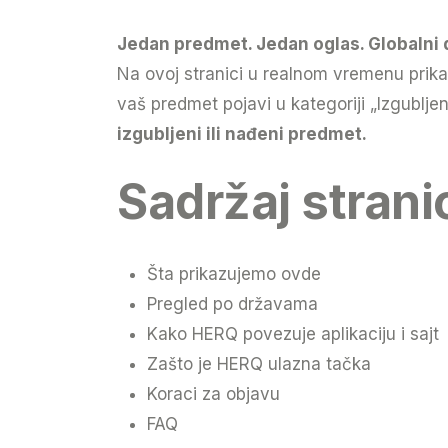
Jedan predmet. Jedan oglas. Globalni
Na ovoj stranici u realnom vremenu prik
vaš predmet pojavi u kategoriji „Izgubl
izgubljeni ili nađeni predmet.
Sadržaj strani
Šta prikazujemo ovde
Pregled po državama
Kako HERQ povezuje aplikaciju i sajt
Zašto je HERQ ulazna tačka
Koraci za objavu
FAQ