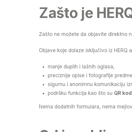
Zašto je HERQ
Zašto ne možete da objavite direktno 
Objave koje dolaze isključivo iz HERQ a
manje duplih i lažnih oglasa,
preciznije opise i fotografije predme
sigurnu i anonimnu komunikaciju iz
podršku funkcija kao što su
QR kod
Nema dodatnih formulara, nema mejlo