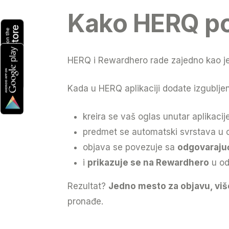
Kako HERQ pov
HERQ i Rewardhero rade zajedno kao jedn
Kada u HERQ aplikaciji dodate izgubljen
kreira se vaš oglas unutar aplikacij
predmet se automatski svrstava u
objava se povezuje sa
odgovaraj
i
prikazuje se na Rewardhero
u od
Rezultat?
Jedno mesto za objavu, više
pronađe.