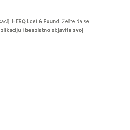
kaciji
HERQ Lost & Found
. Želite da se
ikaciju i besplatno objavite svoj