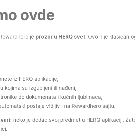
emo ovde
Rewardhero je
prozor u HERQ svet
. Ovo nije klasičan 
mete iz HERQ aplikacije,
u kojima su izgubljeni ili nađeni,
tronike do dokumenata i kućnih ljubimaca,
automatski postaje vidljiv i na Rewardhero sajtu.
vari:
neko je dodao svoj predmet u HERQ aplikaciji. Zat
ici.