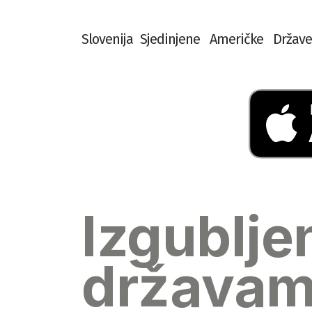
S
l
o
v
e
n
i
j
a
S
j
e
d
i
n
j
e
n
e
A
m
e
r
i
č
k
e
D
r
ž
a
v
e
Izgublje
država