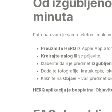
Od izgubljeno
minuta
Potreban vam je samo telefon i malo v
Preuzmite HERQ
iz Apple App Stor
Kreirajte nalog
ili se prijavite.
Izaberite da li je predmet
izgubljen
Dodajte fotografije, kratak opis, lok
Kliknite na
Objavi
– vaš predmet bić
HERQ aplikacija je besplatna. Objavi