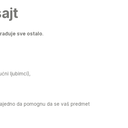
ajt
rađuje sve ostalo
.
ćni ljubimci),
e zajedno da pomognu da se vaš predmet