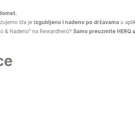
 domet.
azujemo šta je
izgubljeno i nađeno po državama
u apli
jeno & Nađeno” na Rewardhero?
Samo preuzmite HERQ apl
ce