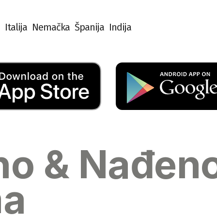
I
t
a
l
i
j
a
N
e
m
a
č
k
a
Š
p
a
n
i
j
a
I
n
d
i
j
a
no & Nađen
ma