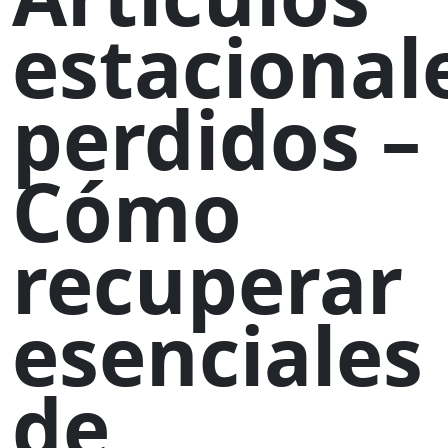
estacional
perdidos –
Cómo
recuperar
esenciales
de