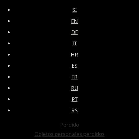
SI
EN
DE
IT
HR
ES
FR
RU
PT
RS
Perdido
Objetos personales perdidos