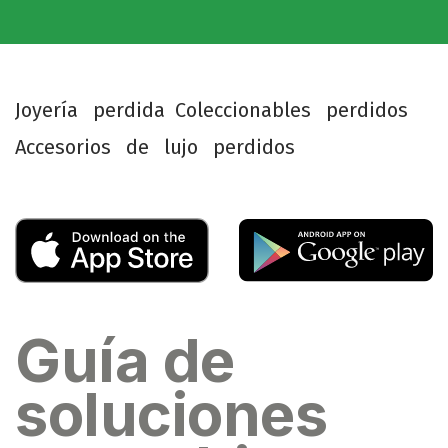
J
o
y
e
r
í
a
p
e
r
d
i
d
a
C
o
l
e
c
c
i
o
n
a
b
l
e
s
p
e
r
d
i
d
o
s
A
c
c
e
s
o
r
i
o
s
d
e
l
u
j
o
p
e
r
d
i
d
o
s
Guía de
soluciones