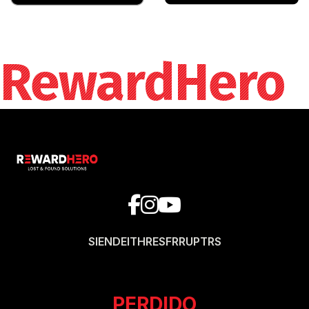
RewardHero
SI
EN
DE
IT
HR
ES
FR
RU
PT
RS
PERDIDO