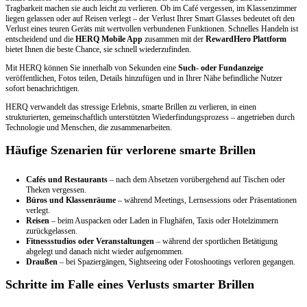
Tragbarkeit machen sie auch leicht zu verlieren. Ob im Café vergessen, im Klassenzimmer
liegen gelassen oder auf Reisen verlegt – der Verlust Ihrer Smart Glasses bedeutet oft den
Verlust eines teuren Geräts mit wertvollen verbundenen Funktionen. Schnelles Handeln ist
entscheidend und die
HERQ Mobile App
zusammen mit der
RewardHero Plattform
bietet Ihnen die beste Chance, sie schnell wiederzufinden.
Mit HERQ können Sie innerhalb von Sekunden eine
Such- oder Fundanzeige
veröffentlichen, Fotos teilen, Details hinzufügen und in Ihrer Nähe befindliche Nutzer
sofort benachrichtigen.
HERQ verwandelt das stressige Erlebnis, smarte Brillen zu verlieren, in einen
strukturierten, gemeinschaftlich unterstützten Wiederfindungsprozess – angetrieben durch
Technologie und Menschen, die zusammenarbeiten.
Häufige Szenarien für verlorene smarte Brillen
Cafés und Restaurants
– nach dem Absetzen vorübergehend auf Tischen oder
Theken vergessen.
Büros und Klassenräume
– während Meetings, Lernsessions oder Präsentationen
verlegt.
Reisen
– beim Auspacken oder Laden in Flughäfen, Taxis oder Hotelzimmern
zurückgelassen.
Fitnessstudios oder Veranstaltungen
– während der sportlichen Betätigung
abgelegt und danach nicht wieder aufgenommen.
Draußen
– bei Spaziergängen, Sightseeing oder Fotoshootings verloren gegangen.
Schritte im Falle eines Verlusts smarter Brillen