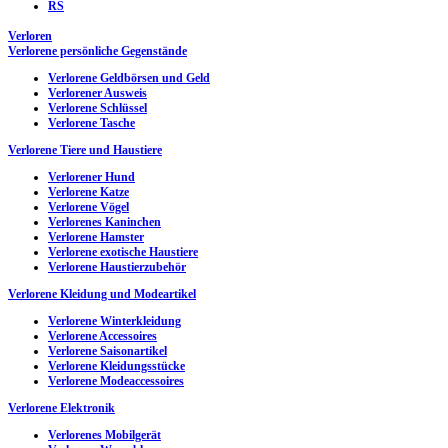
RS
Verloren
Verlorene persönliche Gegenstände
Verlorene Geldbörsen und Geld
Verlorener Ausweis
Verlorene Schlüssel
Verlorene Tasche
Verlorene Tiere und Haustiere
Verlorener Hund
Verlorene Katze
Verlorene Vögel
Verlorenes Kaninchen
Verlorene Hamster
Verlorene exotische Haustiere
Verlorene Haustierzubehör
Verlorene Kleidung und Modeartikel
Verlorene Winterkleidung
Verlorene Accessoires
Verlorene Saisonartikel
Verlorene Kleidungsstücke
Verlorene Modeaccessoires
Verlorene Elektronik
Verlorenes Mobilgerät