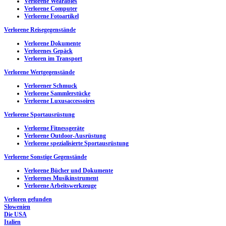
Verlorene Wearables
Verlorene Computer
Verlorene Fotoartikel
Verlorene Reisegegenstände
Verlorene Dokumente
Verlorenes Gepäck
Verloren im Transport
Verlorene Wertgegenstände
Verlorener Schmuck
Verlorene Sammlerstücke
Verlorene Luxusaccessoires
Verlorene Sportausrüstung
Verlorene Fitnessgeräte
Verlorene Outdoor-Ausrüstung
Verlorene spezialisierte Sportausrüstung
Verlorene Sonstige Gegenstände
Verlorene Bücher und Dokumente
Verlorenes Musikinstrument
Verlorene Arbeitswerkzeuge
Verloren gefunden
Slowenien
Die USA
Italien