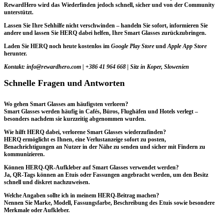
RewardHero
wird das Wiederfinden jedoch schnell, sicher und von der Community
unterstützt.
Lassen Sie Ihre Sehhilfe nicht verschwinden – handeln Sie sofort, informieren Sie
andere und lassen Sie HERQ dabei helfen, Ihre Smart Glasses zurückzubringen.
Laden Sie HERQ
noch heute kostenlos im
Google Play Store
und
Apple App Store
herunter.
Kontakt:
info@rewardhero.com
| +386 41 964 668 | Sitz in Koper, Slowenien
Schnelle Fragen und Antworten
Wo gehen Smart Glasses am häufigsten verloren?
Smart Glasses werden häufig in Cafés, Büros, Flughäfen und Hotels verlegt –
besonders nachdem sie kurzzeitig abgenommen wurden.
Wie hilft HERQ dabei, verlorene Smart Glasses wiederzufinden?
HERQ ermöglicht es Ihnen, eine Verlustanzeige sofort zu posten,
Benachrichtigungen an Nutzer in der Nähe zu senden und sicher mit Findern zu
kommunizieren.
Können HERQ-QR-Aufkleber auf Smart Glasses verwendet werden?
Ja, QR-Tags können an Etuis oder Fassungen angebracht werden, um den Besitz
schnell und diskret nachzuweisen.
Welche Angaben sollte ich in meinem HERQ-Beitrag machen?
Nennen Sie Marke, Modell, Fassungsfarbe, Beschreibung des Etuis sowie besondere
Merkmale oder Aufkleber.