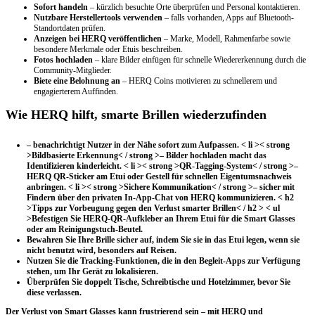
Sofort handeln
– kürzlich besuchte Orte überprüfen und Personal kontaktieren.
Nutzbare Herstellertools verwenden
– falls vorhanden, Apps auf Bluetooth-
Standortdaten prüfen.
Anzeigen bei HERQ veröffentlichen
– Marke, Modell, Rahmenfarbe sowie
besondere Merkmale oder Etuis beschreiben.
Fotos hochladen
– klare Bilder einfügen für schnelle Wiedererkennung durch die
Community-Mitglieder.
Biete eine Belohnung an
– HERQ Coins motivieren zu schnellerem und
engagierterem Auffinden.
Wie HERQ hilft, smarte Brillen wiederzufinden
– benachrichtigt Nutzer in der Nähe sofort zum Aufpassen.
< li >< strong
>Bildbasierte Erkennung< / strong >– Bilder hochladen macht das
Identifizieren kinderleicht.
< li >< strong >QR-Tagging-System< / strong >–
HERQ QR-Sticker am Etui oder Gestell für schnellen Eigentumsnachweis
anbringen.
< li >< strong >Sichere Kommunikation< / strong >– sicher mit
Findern über den privaten In-App-Chat von HERQ kommunizieren.
< h2
>Tipps zur Vorbeugung gegen den Verlust smarter Brillen< / h2 > < ul
>
Befestigen Sie HERQ-QR-Aufkleber
an Ihrem Etui für die Smart Glasses
oder am Reinigungstuch-Beutel.
Bewahren Sie Ihre Brille sicher auf
, indem Sie sie in das Etui legen, wenn sie
nicht benutzt wird, besonders auf Reisen.
Nutzen Sie die Tracking-Funktionen
, die in den Begleit-Apps zur Verfügung
stehen, um Ihr Gerät zu lokalisieren.
Überprüfen Sie doppelt
Tische, Schreibtische und Hotelzimmer, bevor Sie
diese verlassen.
Der Verlust von Smart Glasses kann frustrierend sein – mit
HERQ
und