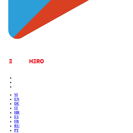
SI
EN
DE
IT
HR
ES
FR
RU
PT