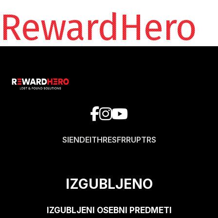
RewardHero
SI
EN
DE
IT
HR
ES
FR
RU
PT
RS
IZGUBLJENO
IZGUBLJENI OSEBNI PREDMETI