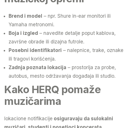
Brend i model
– npr. Shure in-ear monitori ili
Yamaha metronomi.
Boja i izgled
– navedite detalje poput kablova,
završne obrade ili dizajna futrole.
Posebni identifikatori
– nalepnice, trake, oznake
ili tragovi korišćenja.
Zadnja poznata lokacija
– prostorija za probe,
autobus, mesto održavanja događaja ili studio.
Kako HERQ pomaže
muzičarima
lokacione notifikacije
osiguravaju da su
lokalni
muzičari, studenti i posetioci koncerata