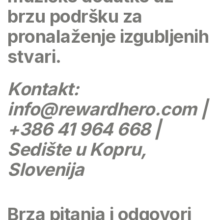
brzu podršku za
pronalaženje izgubljenih
stvari.
Kontakt:
info@rewardhero.com
|
+386 41 964 668 |
Sedište u Kopru,
Slovenija
Brza pitanja i odgovori