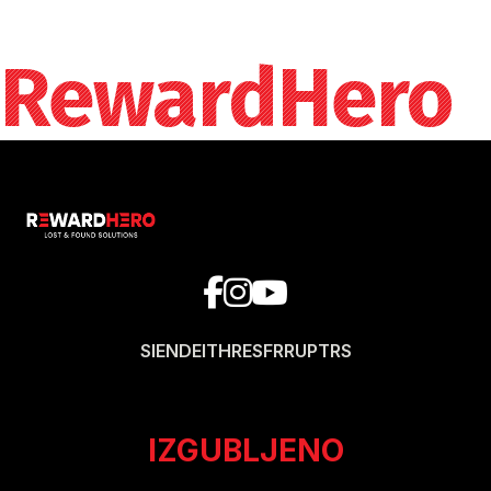
RewardHero
SI
EN
DE
IT
HR
ES
FR
RU
PT
RS
IZGUBLJENO