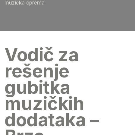
muzička oprema
Vodič za
rešenje
gubitka
muzičkih
dodataka –