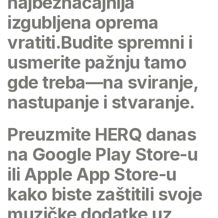
najbeznačajnija
izgubljena oprema
vratiti.Budite spremni i
usmerite pažnju tamo
gde treba—na sviranje,
nastupanje i stvaranje.
Preuzmite HERQ
danas
na Google Play Store-u
ili Apple App Store-u
kako biste zaštitili svoje
muzičke dodatke uz