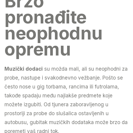
Brzo
pronađite
neophodnu
opremu
Muzički dodaci
su možda mali, ali su neophodni za
probe, nastupe i svakodnevno vežbanje. Pošto se
često nose u gig torbama, rancima ili futrolama,
takođe spadaju među najlakše predmete koje
možete izgubiti. Od tjunera zaboravljenog u
prostoriji za probe do slušalica ostavljenih u
autobusu, gubitak muzičkih dodataka može brzo da
poremeti vaš radni tok.