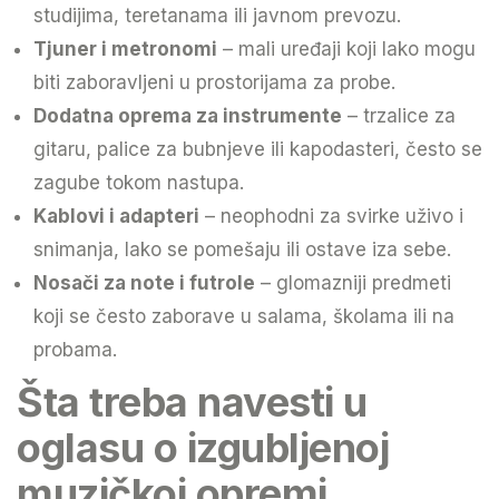
studijima, teretanama ili javnom prevozu.
Tjuner i metronomi
– mali uređaji koji lako mogu
biti zaboravljeni u prostorijama za probe.
Dodatna oprema za instrumente
– trzalice za
gitaru, palice za bubnjeve ili kapodasteri, često se
zagube tokom nastupa.
Kablovi i adapteri
– neophodni za svirke uživo i
snimanja, lako se pomešaju ili ostave iza sebe.
Nosači za note i futrole
– glomazniji predmeti
koji se često zaborave u salama, školama ili na
probama.
Šta treba navesti u
oglasu o izgubljenoj
muzičkoj opremi