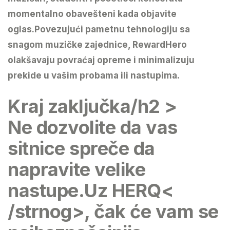
momentalno obavešteni kada objavite
oglas.
Povezujući pametnu tehnologiju sa
snagom muzičke zajednice,
RewardHero
olakšavaju povraćaj opreme i minimalizuju
prekide u vašim probama ili nastupima.
Kraj zaključka/h2 >
Ne dozvolite da vas
sitnice spreče da
napravite velike
nastupe.Uz
HERQ<
/strnog>, čak će vam se