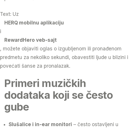
Text: Uz
HERQ mobilnu aplikaciju
i
RewardHero veb-sajt
, možete objaviti oglas o izgubljenom ili pronađenom
predmetu za nekoliko sekundi, obavestiti ljude u blizini i
povećati šanse za pronalazak.
Primeri muzičkih
dodataka koji se često
gube
Slušalice i in-ear monitori
– često ostavljeni u