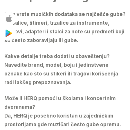
Koje vrste muzičkih dodataka se najčešće gube?
Slušalice, štimeri, trzalice za instrumente,
kablovi, adapteri i stalci za note su predmeti koji
se često zaboravljaju ili gube.
Kakve detalje treba dodati u obaveštenju?
Navedite brend, model, boju i jedinstvene
oznake kao što su stikeri ili tragovi korišćenja
radi lakšeg prepoznavanja.
Može li HERQ pomoći u školama i koncertnim
dvoranama?
Da, HERQ je posebno koristan u zajedničkim
prostorijama gde muzičari često gube opremu.