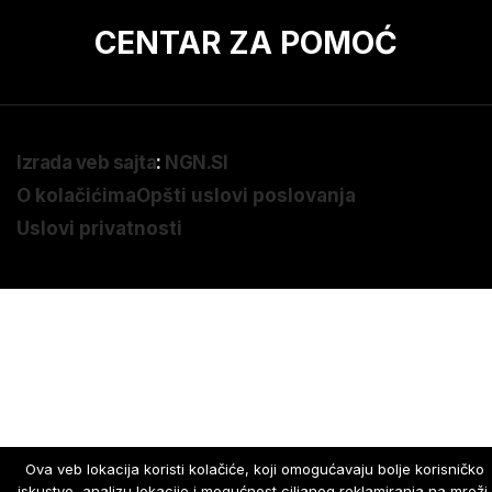
CENTAR ZA POMOĆ
Izrada veb sajta
:
NGN.SI
O kolačićima
Opšti uslovi poslovanja
Uslovi privatnosti
Ova veb lokacija koristi kolačiće, koji omogućavaju bolje korisničko
iskustvo, analizu lokacije i mogućnost ciljanog reklamiranja na mreži.