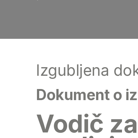
Izgubljena do
Dokument o izg
Vodič za