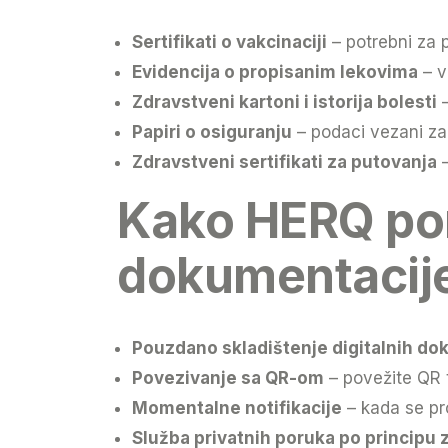
Sertifikati o vakcinaciji
– potrebni za 
Evidencija o propisanim lekovima
– v
Zdravstveni kartoni i istorija bolesti
–
Papiri o osiguranju
– podaci vezani za
Zdravstveni sertifikati za putovanja
–
Kako HERQ po
dokumentacij
Pouzdano skladištenje digitalnih d
Povezivanje sa QR-om
– povežite QR 
Momentalne notifikacije
– kada se p
Služba privatnih poruka po principu 