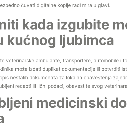
ezbedno čuvati digitalne kopije radi mira u glavi.
niti kada izgubite 
 kućnog ljubimca
te veterinarske ambulante, transportere, automobile i 
linika može izdati duplikat dokumentacije ili potvrditi ist
opis nestalih dokumenata za lokalna obaveštenja zajedn
bljeni recepti ili lični podaci, obavestite svog veterinar
bljeni medicinski d
a