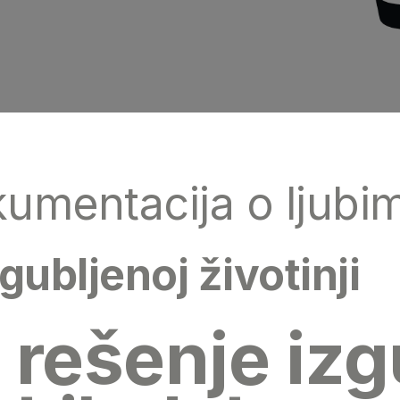
kumentacija o ljubi
ubljenoj životinji
 rešenje izg