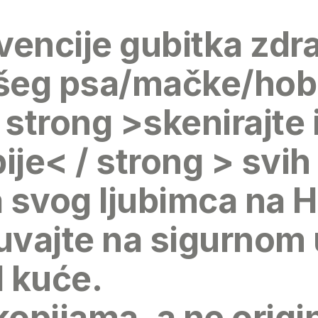
evencije gubitka zd
ašeg psa/mačke/hob
< strong >skenirajte 
pije< / strong > svi
svog ljubimca na 
čuvajte na sigurnom
d kuće.
kopijama, a ne origi