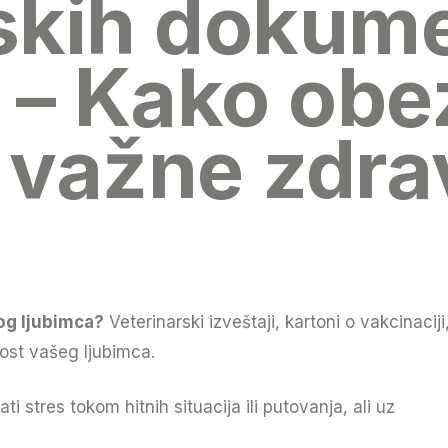
skih dokume
 – Kako obez
i važne zdr
og ljubimca?
Veterinarski izveštaji, kartoni o vakcinaciji
ost vašeg ljubimca.
 stres tokom hitnih situacija ili putovanja, ali uz