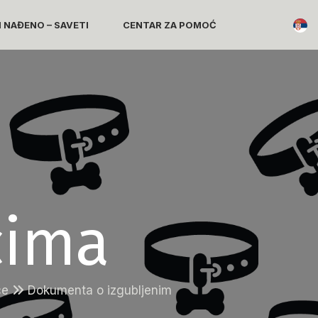
I NAĐENO – SAVETI
CENTAR ZA POMOĆ
cima
mce
Dokumenta o izgubljenim