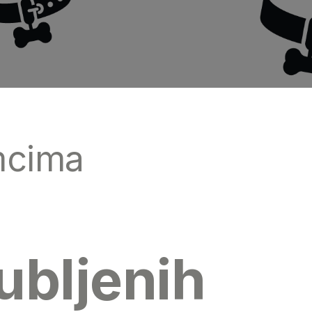
mcima
ubljenih