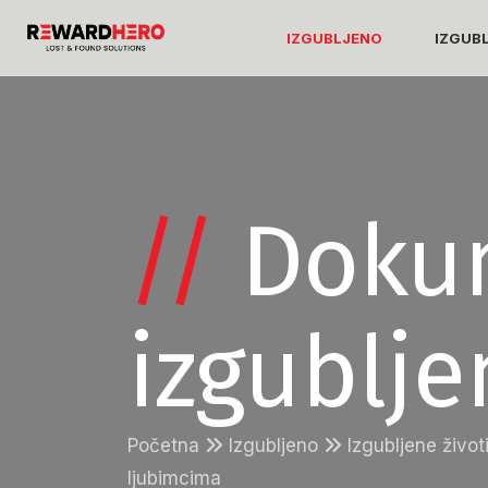
IZGUBLJENO
IZGUB
//
Doku
izgublj
Početna
Izgubljeno
Izgubljene život
ljubimcima