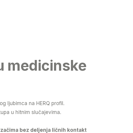
u medicinske
g ljubimca na HERQ profil.
upa u hitnim slučajevima.
začima bez deljenja ličnih kontakt