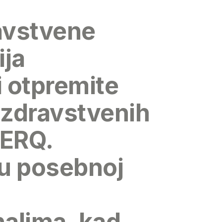
ravstvene
ija
i otpremite
h zdravstvenih
HERQ.
u posebnoj
nalima
, kad