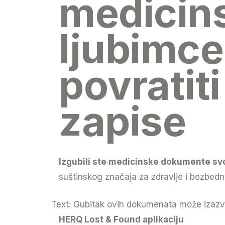
medicin
ljubimce
povratit
zapise
Izgubili ste medicinske dokumente sv
suštinskog značaja za zdravlje i bezbedn
Text: Gubitak ovih dokumenata može izazvati
HERQ Lost & Found aplikaciju