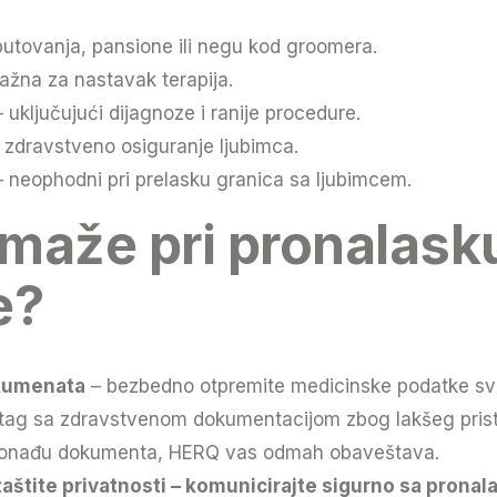
putovanja, pansione ili negu kod groomera.
ažna za nastavak terapija.
 uključujući dijagnoze i ranije procedure.
 zdravstveno osiguranje ljubimca.
 neophodni pri prelasku granica sa ljubimcem.
maže pri pronalask
e?
okumenata
– bezbedno otpremite medicinske podatke svo
tag sa zdravstvenom dokumentacijom zbog lakšeg prist
ronađu dokumenta, HERQ vas odmah obaveštava.
zaštite privatnosti
– komunicirajte sigurno sa pronala