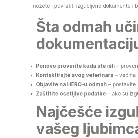
možete i povratiti izgubljene dokumente i b
Šta odmah uči
dokumentaciju
Ponovo proverite kuda ste išli
– proveri
Kontaktirajte svog veterinara
– većina k
Objavite na HERQ-u odmah
– postavite 
Zaštitite osetljive podatke
– ako su izgu
Najčešće izgu
vašeg ljubimc