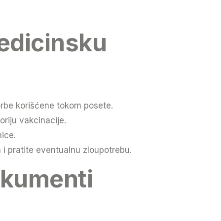
medicinsku
torbe korišćene tokom posete.
oriju vakcinacije.
ice.
a i pratite eventualnu zloupotrebu.
okumenti