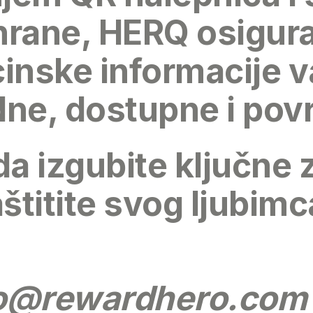
hrane, HERQ osigur
inske informacije v
e, dostupne i povra
 da izgubite ključne
titite svog ljubim
fo@rewardhero.com