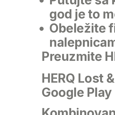
god je to 
Obeležite 
nalepnicama
Preuzmite 
HERQ Lost & 
Google Play
Kombinovanj