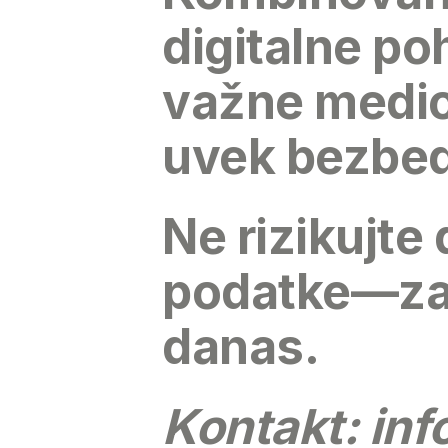
digitalne po
važne medic
uvek bezbedn
Ne rizikujte
podatke—zaš
danas.
Kontakt:
in