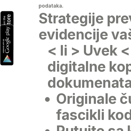
podataka.
Strategije pr
evidencije v
< li > Uvek 
digitalne ko
dokumenata 
Originale 
fascikli ko
Putujte sa