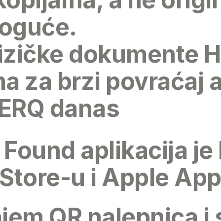
moguće.
fizičke dokumente 
 za brzi povraćaj a
HERQ danas
Found aplikacija
je
 Store-u
i
Apple App
em QR nalepnica i 