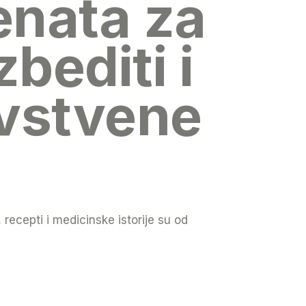
nata za
bediti i
avstvene
, recepti i medicinske istorije su od