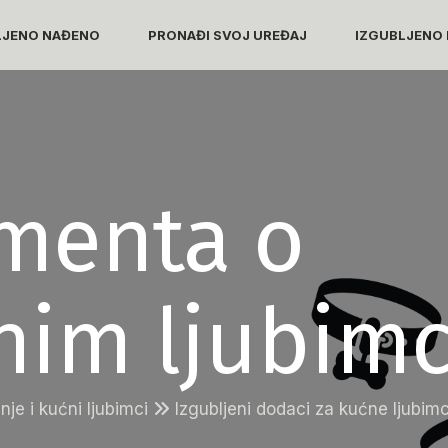
LJENO NAĐENO
PRONAĐI SVOJ UREĐAJ
IZGUBLJENO 
menta o
enim ljubim
inje i kućni ljubimci
Izgubljeni dodaci za kućne ljubi