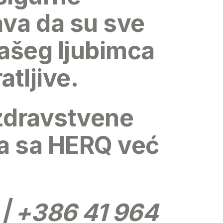
ava da su sve
ašeg ljubimca
tljive.
 zdravstvene
ca sa HERQ već
| +386 41 964