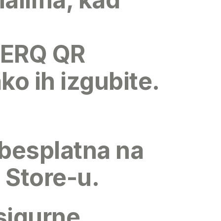
HERQ QR
ko ih izgubite.
 besplatna na
 Store-u
.
sigurne