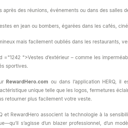
s après des réunions, événements ou dans des salles d
stes en jean ou bombers, égarées dans les cafés, cin
mineux mais facilement oubliés dans les restaurants, ves
nd ="1242 ">Vestes d’extérieur
– comme les imperméab
és sportives.
sur
RewardHero.com
ou dans l’application HERQ, il e
aractéristique unique telle que les logos, fermetures é
s retourner plus facilement votre veste.
Q et RewardHero associent la technologie à la sensibil
ue—qu’il s’agisse d’un blazer professionnel, d’un mod