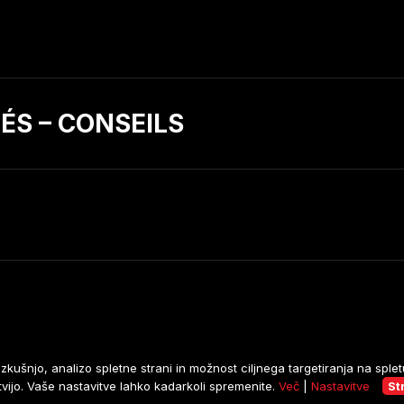
ÉS – CONSEILS
kušnjo, analizo spletne strani in možnost ciljnega targetiranja na splet
À propos des cookies
Cond
tvijo. Vaše nastavitve lahko kadarkoli spremenite.
Več
|
Nastavitve
St