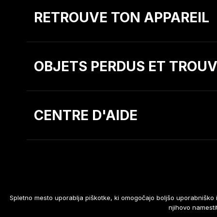
RETROUVE TON APPAREIL
OBJETS PERDUS ET TROUV
CENTRE D'AIDE
Spletno mesto uporablja piškotke, ki omogočajo boljšo uporabniško iz
Développement de sites Web
:
NGN.SI
njihovo namesti