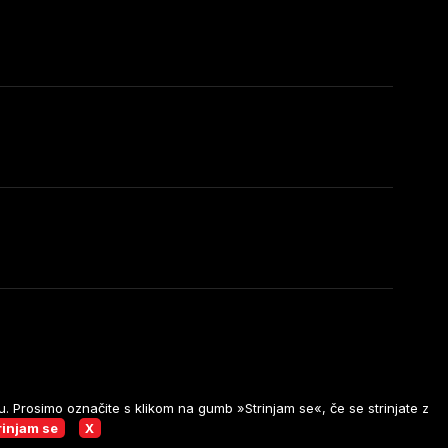
u. Prosimo označite s klikom na gumb »Strinjam se«, če se strinjate z
itions generales
Conditions de confidentialité
rinjam se
X