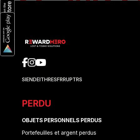
SI
EN
DE
IT
HR
ES
FR
RU
PT
RS
PERDU
OBJETS PERSONNELS PERDUS
Portefeuilles et argent perdus