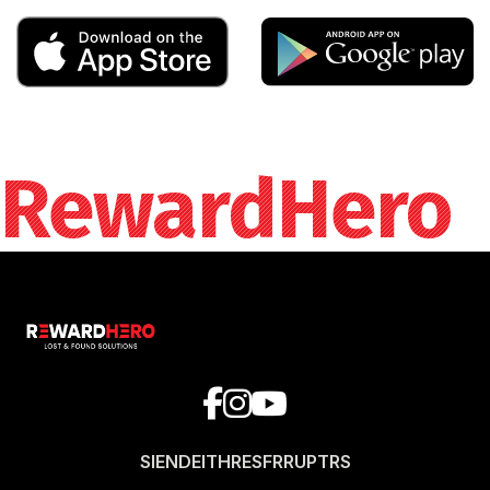
RewardHero
SI
EN
DE
IT
HR
ES
FR
RU
PT
RS