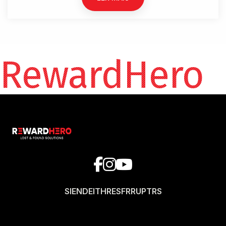
RewardHero
SI
EN
DE
IT
HR
ES
FR
RU
PT
RS