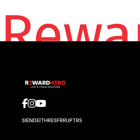
Rewa
SI
EN
DE
IT
HR
ES
FR
RU
PT
RS