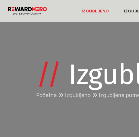
IZGUBLJENO
IZGUB
//
Izgubl
Početna
Izgubljeno
Izgubljene putn