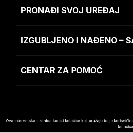
PRONAĐI SVOJ UREĐAJ
IZGUBLJENO I NAĐENO – S
CENTAR ZA POMOĆ
Ova internetska stranica koristi kolačiće koji pružaju bolje korisni
Razvoj web stranice
:
NGN.SI
kolačić