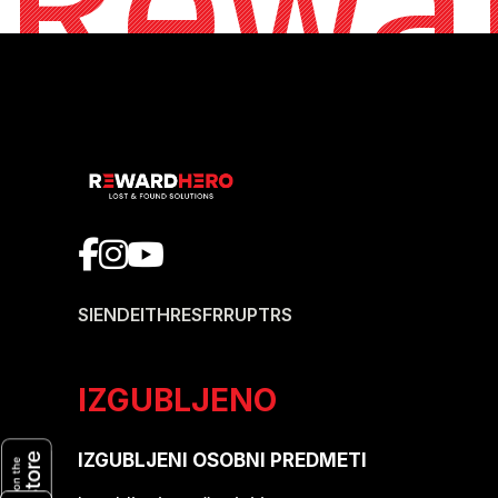
Rewa
SI
EN
DE
IT
HR
ES
FR
RU
PT
RS
IZGUBLJENO
IZGUBLJENI OSOBNI PREDMETI