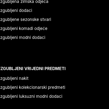
Izgubljena zimska odjeća
Izgubljeni dodaci
Izgubljene sezonske stvari
Izgubljeni komadi odjeće
Izgubljeni modni dodaci
IZGUBLJENI VRIJEDNI PREDMETI
Izgubljeni nakit
Izgubljeni kolekcionarski predmeti
Izgubljeni luksuzni modni dodaci