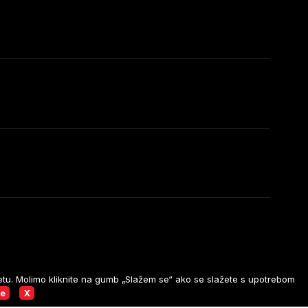
rnetu. Molimo kliknite na gumb „Slažem se“ ako se slažete s upotrebom
poslovanja
Uvjeti privatnosti
se
X