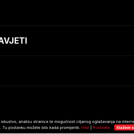
AVJETI
čko iskustvo, analizu stranice te mogućnost ciljanog oglašavanja na inte
O kolačićima
Opći uvjeti 
a. Tu postavku možete bilo kada promijeniti.
Više
|
Postavke
Slažem 