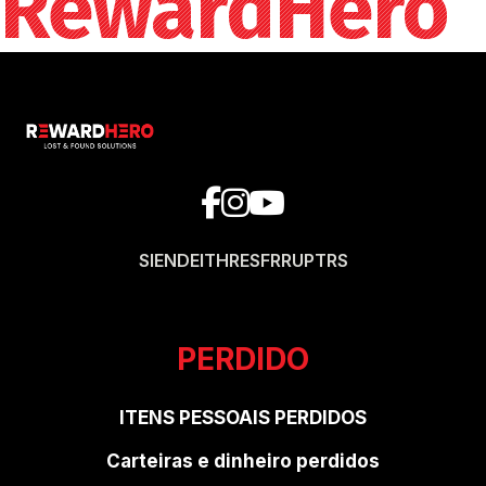
RewardHero
SI
EN
DE
IT
HR
ES
FR
RU
PT
RS
PERDIDO
ITENS PESSOAIS PERDIDOS
Carteiras e dinheiro perdidos