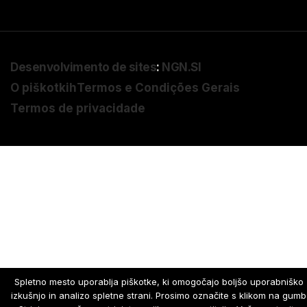
Desenvolvimento de sites
:
NGN.SI
O piškotkih
Termos e Condições Gerais
Termos de privacidade
Spletno mesto uporablja piškotke, ki omogočajo boljšo uporabniško
izkušnjo in analizo spletne strani. Prosimo označite s klikom na gumb