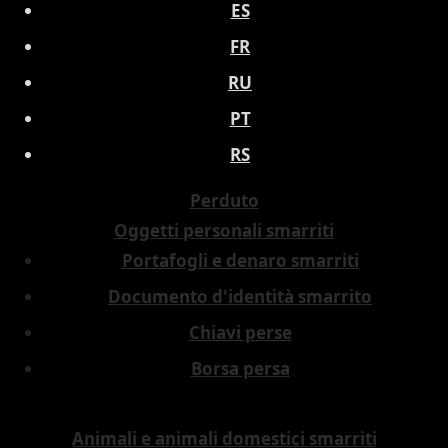
ES
FR
RU
PT
RS
Perduto
Oggetti personali smarriti
Portafogli e denaro smarriti
Documento d'identità smarrito
Chiavi perse
Borsa persa
Animali e animali domestici smarriti