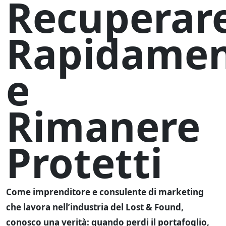
Recuperar
Rapidame
e
Rimanere
Protetti
Come imprenditore e consulente di marketing
che lavora nell’industria del Lost & Found,
conosco una verità:
quando perdi il portafoglio,