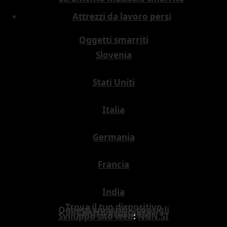
Attrezzi da lavoro persi
Oggetti smarriti
Slovenia
Stati Uniti
Italia
Germania
Francia
India
Trova il tuo dispositivo
Oggetti smarriti – consigli
Centro assistenza
Sviluppo sito web
:
NGN.SI