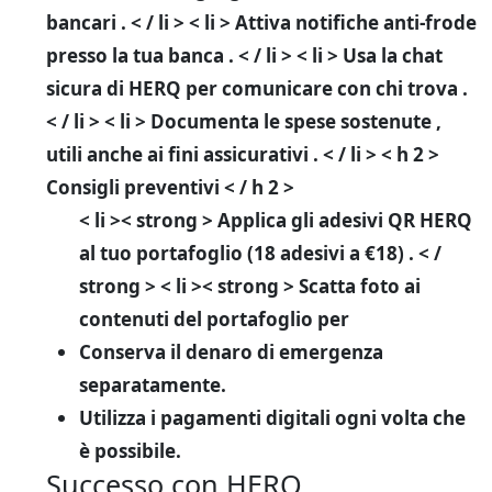
bancari . < / li > < li > Attiva notifiche anti-frode
presso la tua banca . < / li > < li > Usa la chat
sicura di HERQ per comunicare con chi trova .
< / li > < li > Documenta le spese sostenute ,
utili anche ai fini assicurativi . < / li >
< h 2 >
Consigli preventivi < / h 2 >
< li >< strong > Applica gli adesivi QR HERQ
al tuo portafoglio (18 adesivi a €18) . < /
strong >
< li >< strong > Scatta foto ai
contenuti del portafoglio per
Conserva il denaro di emergenza
separatamente.
Utilizza i pagamenti digitali ogni volta che
è possibile.
Successo con HERQ