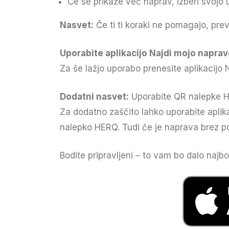
Če se prikaže več naprav, izberi svojo 
Nasvet:
Če ti ti koraki ne pomagajo, pre
Uporabite aplikacijo Najdi mojo napra
Za še lažjo uporabo prenesite aplikacijo 
Dodatni nasvet:
Uporabite QR nalepke H
Za dodatno zaščito lahko uporabite aplika
nalepko HERQ. Tudi če je naprava brez pov
Bodite pripravljeni – to vam bo dalo najb