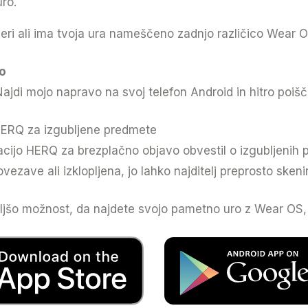
uro.
veri ali ima tvoja ura nameščeno zadnjo različico Wear O
vo
Najdi mojo napravo na svoj telefon Android in hitro poiš
ERQ za izgubljene predmete
cijo HERQ za brezplačno objavo obvestil o izgubljenih p
ezave ali izklopljena, jo lahko najditelj preprosto skeni
oljšo možnost, da najdete svojo pametno uro z Wear OS, če