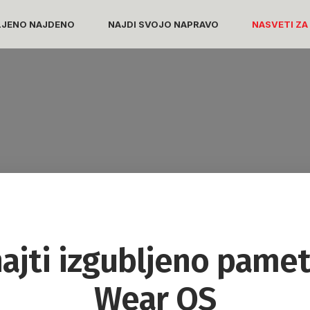
LJENO NAJDENO
NAJDI SVOJO NAPRAVO
NASVETI ZA
ajti izgubljeno pame
Wear OS