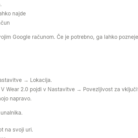
.
lahko najde
račun
svojim Google računom. Če je potrebno, ga lahko pozneje
Nastavitve → Lokacija.
 V Wear 2.0 pojdi v Nastavitve → Povezljivost za vključit
mojo napravo.
čunalnika.
 na svoji uri.