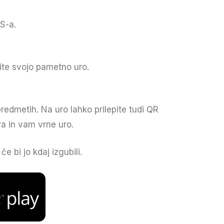
S-a.
čite svojo pametno uro.
redmetih. Na uro lahko prilepite tudi QR
ra in vam vrne uro.
 bi jo kdaj izgubili.