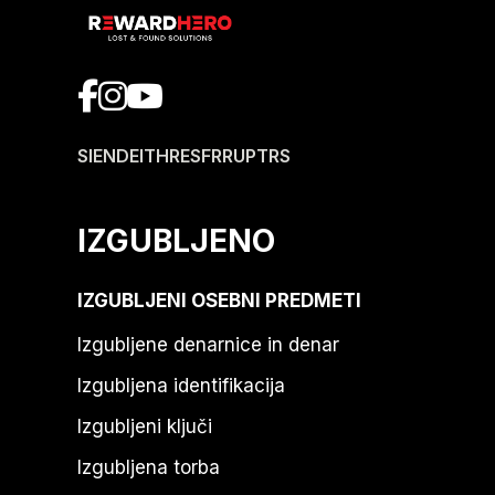
SI
EN
DE
IT
HR
ES
FR
RU
PT
RS
IZGUBLJENO
IZGUBLJENI OSEBNI PREDMETI
Izgubljene denarnice in denar
Izgubljena identifikacija
Izgubljeni ključi
Izgubljena torba