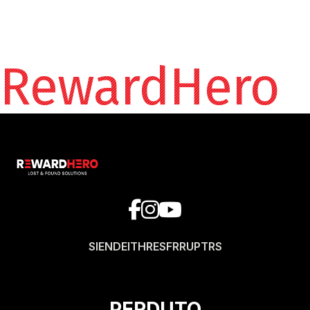
RewardHero
SI
EN
DE
IT
HR
ES
FR
RU
PT
RS
PERDUTO