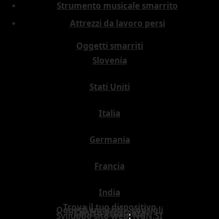
Strumento musicale smarrito
Attrezzi da lavoro persi
Oggetti smarriti
Slovenia
Stati Uniti
Italia
Germania
Francia
India
Trova il tuo dispositivo
Oggetti smarriti – consigli
Centro assistenza
Sviluppo sito web
:
NGN.SI