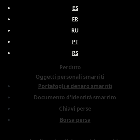
ES
FR
RU
PT
RS
Perduto
Oggetti personali smarriti
Portafogli e denaro smarriti
Documento d'identità smarrito
Chiavi perse
Borsa persa