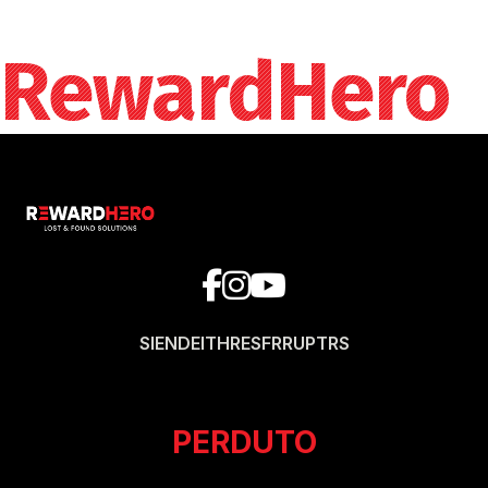
RewardHero
SI
EN
DE
IT
HR
ES
FR
RU
PT
RS
PERDUTO