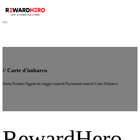
//
Carte d'imbarco
Home
Perduto
Oggetti da viaggio smarriti
Documenti smarriti
Carte d'imbarco
RewardHero