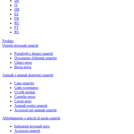
DE
IT
HR
ES
FR
RU
PT
RS
Perduto
Oggetti personali smarriti
Portafogli e denaro smarriti
Documento d'identità smarrito
Chiavi perse
Borsa persa
Animali e animali domestici smarriti
Cane smarrito
Gatto scomparso
Uccelli perduti
Coniglio perso
Criceti persi
Animali esotici smarriti
Accessori per animali smarriti
Abbigliamento e articoli di moda smarriti
Indumenti invernali persi
Accessori smarriti