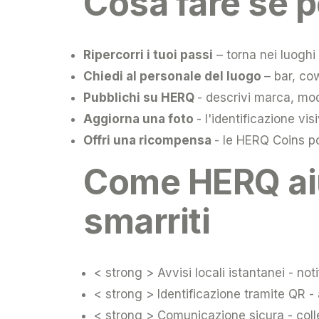
Cosa fare se p
Ripercorri i tuoi passi
– torna nei luoghi 
Chiedi al personale del luogo
– bar, co
Pubblichi su HERQ
- descrivi marca, mode
Aggiorna una foto
- l'identificazione vi
Offri una ricompensa
- le HERQ Coins po
Come HERQ aiu
smarriti
< strong > Avvisi locali istantanei
- not
< strong > Identificazione tramite QR
-
< strong > Comunicazione sicura
- col