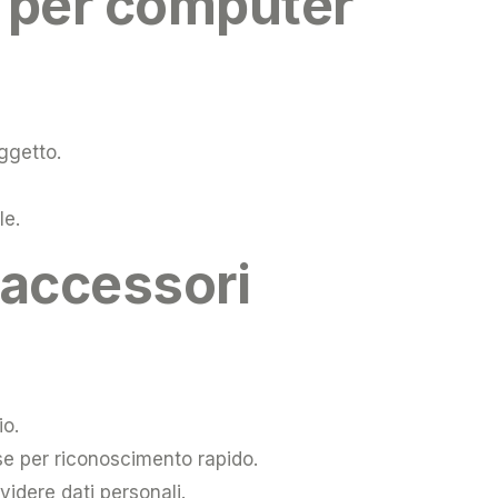
i per computer
oggetto.
le.
 accessori
io.
rse per riconoscimento rapido.
videre dati personali.