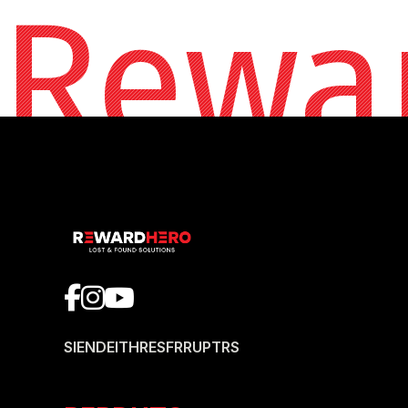
Rewa
SI
EN
DE
IT
HR
ES
FR
RU
PT
RS