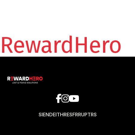
RewardHero
SI
EN
DE
IT
HR
ES
FR
RU
PT
RS