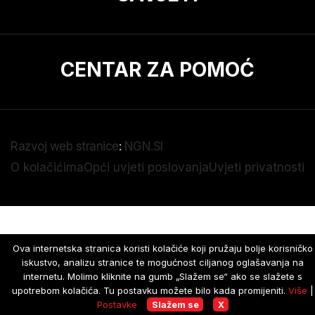
CENTAR ZA POMOĆ
Razvoj web stranice
:
NGN.SI
O kolačićima
Opći uvjeti poslovanja
Uvjeti privatnosti
Ova internetska stranica koristi kolačiće koji pružaju bolje korisničko
iskustvo, analizu stranice te mogućnost ciljanog oglašavanja na
internetu. Molimo kliknite na gumb „Slažem se“ ako se slažete s
upotrebom kolačića. Tu postavku možete bilo kada promijeniti.
Više
|
Postavke
Slažem se
X