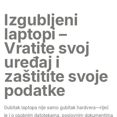
Izgubljeni
laptopi –
Vratite svoj
uređaj i
zaštitite svoje
podatke
Gubitak laptopa nije samo gubitak hardvera—riječ
je i o osobnim datotekama, poslovnim dokumentima