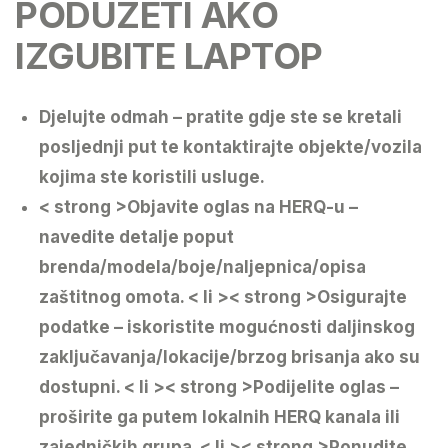
PODUZETI AKO
IZGUBITE LAPTOP
Djelujte odmah
– pratite gdje ste se kretali
posljednji put te kontaktirajte objekte/vozila
kojima ste koristili usluge.
< strong >Objavite oglas na HERQ-u
–
navedite detalje poput
brenda/modela/boje/naljepnica/opisa
zaštitnog omota.
< li >< strong >Osigurajte
podatke
– iskoristite mogućnosti daljinskog
zaključavanja/lokacije/brzog brisanja ako su
dostupni.
< li >< strong >Podijelite oglas
–
proširite ga putem lokalnih HERQ kanala ili
zajedničkih grupa.
< li >< strong >Ponudite