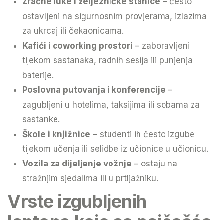
Zračne luke i željezničke stanice
– često
ostavljeni na sigurnosnim provjerama, izlazima
za ukrcaj ili čekaonicama.
Kafići i coworking prostori
– zaboravljeni
tijekom sastanaka, radnih sesija ili punjenja
baterije.
Poslovna putovanja i konferencije
–
zagubljeni u hotelima, taksijima ili sobama za
sastanke.
Škole i knjižnice
– studenti ih često izgube
tijekom učenja ili selidbe iz učionice u učionicu.
Vozila za dijeljenje vožnje
– ostaju na
stražnjim sjedalima ili u prtljažniku.
Vrste izgubljenih