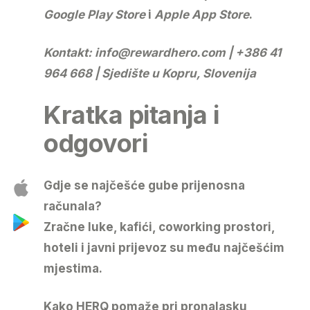
Google Play Store
i
Apple App Store
.
Kontakt:
info@rewardhero.com
| +386 41
964 668 | Sjedište u Kopru, Slovenija
Kratka pitanja i
odgovori
Gdje se najčešće gube prijenosna
računala?
Zračne luke, kafići, coworking prostori,
hoteli i javni prijevoz su među najčešćim
mjestima.
Kako HERQ pomaže pri pronalasku