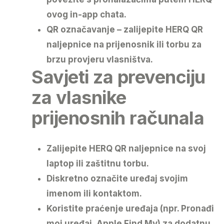
ovog in-app chata.
QR označavanje
– zalijepite HERQ QR
naljepnice na prijenosnik ili torbu za
brzu provjeru vlasništva.
Savjeti za prevenciju
za vlasnike
prijenosnih računala
Zalijepite HERQ QR naljepnice
na svoj
laptop ili zaštitnu torbu.
Diskretno označite uređaj
svojim
imenom ili kontaktom.
Koristite praćenje uređaja
(npr. Pronađi
moj uređaj, Apple Find My) za dodatnu