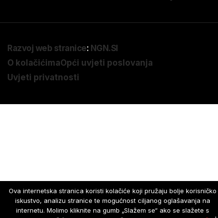
Razvoj web stranice
:
NGN.SI
O kolačićima
Opći uvjeti poslovanja
Uvjeti privatnosti
Ova internetska stranica koristi kolačiće koji pružaju bolje korisničko
iskustvo, analizu stranice te mogućnost ciljanog oglašavanja na
internetu. Molimo kliknite na gumb „Slažem se“ ako se slažete s