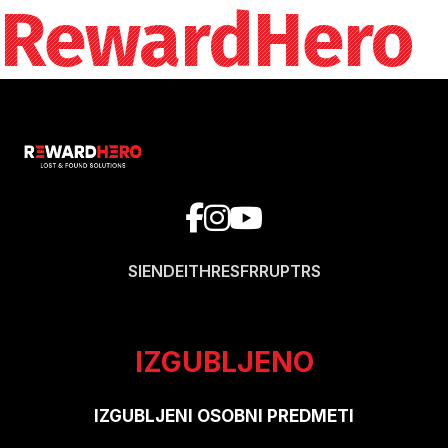
RewardHero
SI
EN
DE
IT
HR
ES
FR
RU
PT
RS
IZGUBLJENO
IZGUBLJENI OSOBNI PREDMETI